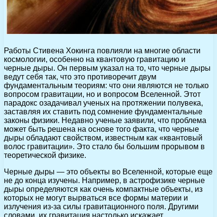
Работы Стивена Хокинга повлияли на многие области
космологии, особенно на квантовую гравитацию и
черные дыры. Он первым указал на то, что черные дыры
ведут себя так, что это противоречит двум
фундаментальным теориям: что они являются не только
вопросом гравитации, но и вопросом Вселенной. Этот
парадокс озадачивал ученых на протяжении полувека,
заставляя их ставить под сомнение фундаментальные
законы физики. Недавно ученые заявили, что проблема
может быть решена на основе того факта, что черные
дыры обладают свойством, известным как «квантовый
волос гравитации». Это стало бы большим прорывом в
теоретической физике.
Черные дыры — это объекты во Вселенной, которые еще
не до конца изучены. Например, в астрофизике черные
дыры определяются как очень компактные объекты, из
которых не могут вырваться все формы материи и
излучения из-за силы гравитационного поля. Другими
словами, их гравитация настолько искажает