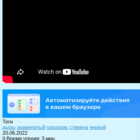
Теги
дыры
знаменитый
парадокс
стивена
черной
20.06.2022
0
Время чтения: 3 мин.