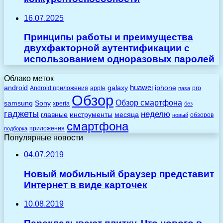
16.07.2025
Принципы работы и преимущества
двухфакторной аутентификации с
использованием одноразовых паролей
Облако меток
huawei
android
galaxy
iphone
Android приложения
apple
pro
nasa
Обзор
Обзор смартфона
Sony
samsung
xperia
без
гаджеты
неделю
главные
инструменты
месяца
обзоров
новый
смартфона
приложения
подборка
Популярные новости
04.07.2019
Новый мобильный браузер представит
Интернет в виде карточек
10.08.2019