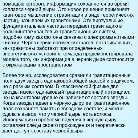
помощью которого информация сохраняется во время
коллапса черной дыры. Это новое решение применяет
квантовое мышление к гравитации в виде теоретических
частиц, называемых гравитонами. Эти виртуальные
фундаментальные частицы передают гравитацию в
большинстве квантовых гравитационных систем,
подобно тому, как фотоны связаны с электромагнитными
силами. Через серию логических шагов, показывающих,
как гравитоны работают при определенных
энергетических условиях, команда продемонстрировала
модель того, как информация в черной дыре соотносится
с окружающим пространством.
Более точно, исследователи сравнили гравитационные
поля двух звезд с одинаковой общей массой и радиусом,
но с разным составом. В классической физике две
звезды имеют одинаковый гравитационный потенциал,
но на квантовом уровне он зависит от состава звезды.
Когда звезда падает в черную дыру, ее гравитационное
поле сохраняет память о звездном составе, и можно
сделать вывод, что у черной дыры есть волосы.
Информация о проблеме падения в черную дыру
оставляет следы своего прохождения и теоретически
дает доступ к составу черной дыры.