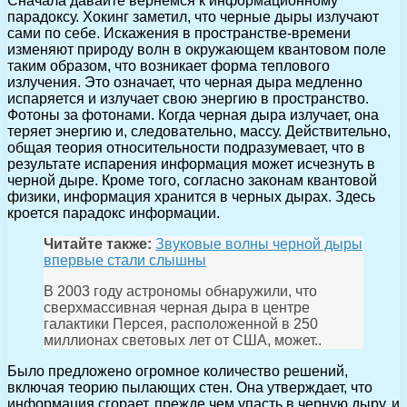
Сначала давайте вернемся к информационному
парадоксу. Хокинг заметил, что черные дыры излучают
сами по себе. Искажения в пространстве-времени
изменяют природу волн в окружающем квантовом поле
таким образом, что возникает форма теплового
излучения. Это означает, что черная дыра медленно
испаряется и излучает свою энергию в пространство.
Фотоны за фотонами. Когда черная дыра излучает, она
теряет энергию и, следовательно, массу. Действительно,
общая теория относительности подразумевает, что в
результате испарения информация может исчезнуть в
черной дыре. Кроме того, согласно законам квантовой
физики, информация хранится в черных дырах. Здесь
кроется парадокс информации.
Читайте также:
Звуковые волны черной дыры
впервые стали слышны
В 2003 году астрономы обнаружили, что
сверхмассивная черная дыра в центре
галактики Персея, расположенной в 250
миллионах световых лет от США, может..
Было предложено огромное количество решений,
включая теорию пылающих стен. Она утверждает, что
информация сгорает, прежде чем упасть в черную дыру, и