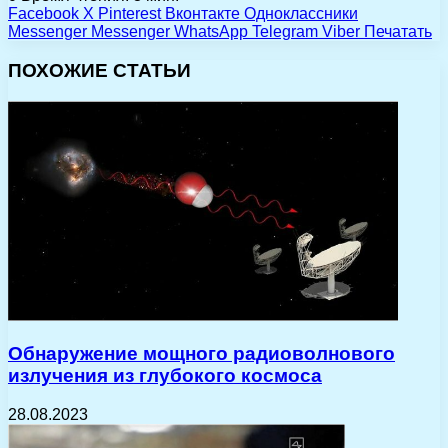
Facebook
X
Pinterest
Вконтакте
Одноклассники
Messenger
Messenger
WhatsApp
Telegram
Viber
Печатать
ПОХОЖИЕ СТАТЬИ
Обнаружение мощного радиоволнового
излучения из глубокого космоса
28.08.2023