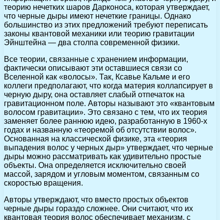
теорию нечетких шаров Дарконоса, которая утверждает,
что черные дыры имеют нечеткие границы. Однако
большинство из этих предложений требуют переписать
законы квантовой механики или теорию гравитации
Эйнштейна — два столпа современной физики.
Все теории, связанные с хранением информации,
фактически описывают эти оставшиеся связи со
Вселенной как «волосы». Так, Ксавье Кальме и его
коллеги предполагают, что когда материя коллапсирует в
черную дыру, она оставляет слабый отпечаток на
гравитационном поле. Авторы называют это «квантовым
волосом гравитации». Это связано с тем, что их теория
заменяет более раннюю идею, разработанную в 1960-х
годах и названную «теоремой об отсутствии волос».
Основанная на классической физике, эта «теория
выпадения волос у черных дыр» утверждает, что черные
дыры можно рассматривать как удивительно простые
объекты. Она определяется исключительно своей
массой, зарядом и угловым моментом, связанным со
скоростью вращения.
Авторы утверждают, что вместо простых объектов
черные дыры гораздо сложнее. Они считают, что их
квантовая теория волос обеспечивает механизм, с