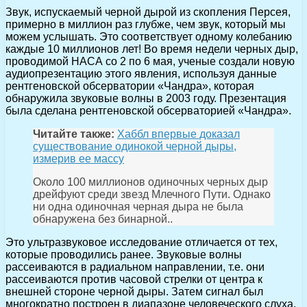
Звук, испускаемый черной дырой из скопления Персея,
примерно в миллион раз глубже, чем звук, который мы
можем услышать. Это соответствует одному колебанию
каждые 10 миллионов лет! Во время недели черных дыр,
проводимой НАСА со 2 по 6 мая, ученые создали новую
аудиопрезентацию этого явления, используя данные
рентгеновской обсерватории «Чандра», которая
обнаружила звуковые волны в 2003 году. Презентация
была сделана рентгеновской обсерваторией «Чандра».
Читайте также:
Хаббл впервые доказал
существование одинокой черной дыры,
измерив ее массу
Около 100 миллионов одиночных черных дыр
дрейфуют среди звезд Млечного Пути. Однако
ни одна одиночная черная дыра не была
обнаружена без бинарной..
Это ультразвуковое исследование отличается от тех,
которые проводились ранее. Звуковые волны
рассеиваются в радиальном направлении, т.е. они
рассеиваются против часовой стрелки от центра к
внешней стороне черной дыры. Затем сигнал был
многократно построен в диапазоне человеческого слуха.