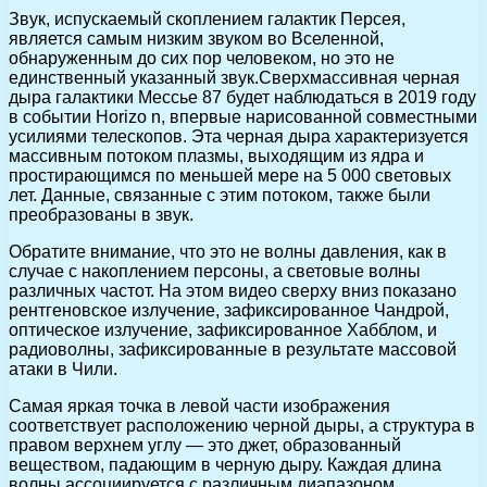
Звук, испускаемый скоплением галактик Персея,
является самым низким звуком во Вселенной,
обнаруженным до сих пор человеком, но это не
единственный указанный звук.Сверхмассивная черная
дыра галактики Мессье 87 будет наблюдаться в 2019 году
в событии Horizo n, впервые нарисованной совместными
усилиями телескопов. Эта черная дыра характеризуется
массивным потоком плазмы, выходящим из ядра и
простирающимся по меньшей мере на 5 000 световых
лет. Данные, связанные с этим потоком, также были
преобразованы в звук.
Обратите внимание, что это не волны давления, как в
случае с накоплением персоны, а световые волны
различных частот. На этом видео сверху вниз показано
рентгеновское излучение, зафиксированное Чандрой,
оптическое излучение, зафиксированное Хабблом, и
радиоволны, зафиксированные в результате массовой
атаки в Чили.
Самая яркая точка в левой части изображения
соответствует расположению черной дыры, а структура в
правом верхнем углу — это джет, образованный
веществом, падающим в черную дыру. Каждая длина
волны ассоциируется с различным диапазоном