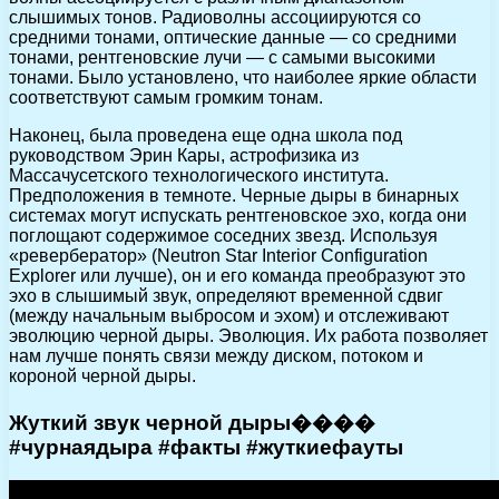
слышимых тонов. Радиоволны ассоциируются со
средними тонами, оптические данные — со средними
тонами, рентгеновские лучи — с самыми высокими
тонами. Было установлено, что наиболее яркие области
соответствуют самым громким тонам.
Наконец, была проведена еще одна школа под
руководством Эрин Кары, астрофизика из
Массачусетского технологического института.
Предположения в темноте. Черные дыры в бинарных
системах могут испускать рентгеновское эхо, когда они
поглощают содержимое соседних звезд. Используя
«ревербератор» (Neutron Star Interior Configuration
Explorer или лучше), он и его команда преобразуют это
эхо в слышимый звук, определяют временной сдвиг
(между начальным выбросом и эхом) и отслеживают
эволюцию черной дыры. Эволюция. Их работа позволяет
нам лучше понять связи между диском, потоком и
короной черной дыры.
Жуткий звук черной дыры����
#чурнаядыра #факты #жуткиефауты