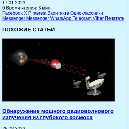
17.01.2023
0
Время чтения: 3 мин.
Facebook
X
Pinterest
Вконтакте
Одноклассники
Messenger
Messenger
WhatsApp
Telegram
Viber
Печатать
ПОХОЖИЕ СТАТЬИ
Обнаружение мощного радиоволнового
излучения из глубокого космоса
28.08.2023