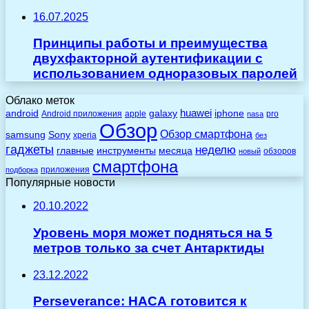
16.07.2025
Принципы работы и преимущества
двухфакторной аутентификации с
использованием одноразовых паролей
Облако меток
huawei
android
galaxy
iphone
Android приложения
apple
pro
nasa
Обзор
Обзор смартфона
Sony
samsung
xperia
без
гаджеты
неделю
главные
инструменты
месяца
обзоров
новый
смартфона
приложения
подборка
Популярные новости
20.10.2022
Уровень моря может подняться на 5
метров только за счет Антарктиды
23.12.2022
Perseverance: НАСА готовится к