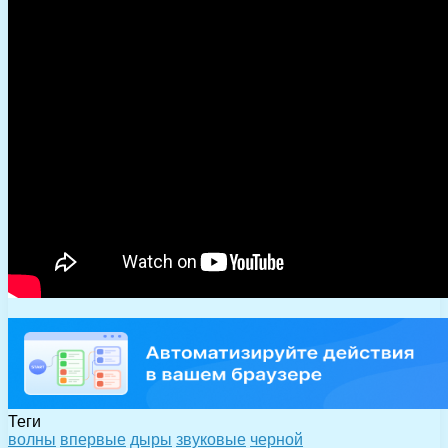
Теги
волны
впервые
дыры
звуковые
черной