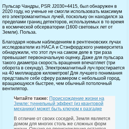
Пульсар Чандры, PSR J2030+4415, был обнаружен в
2020 году, но ученые не смогли использовать максимум
его электромагнитных лучей, поскольку он находился за
пределами границ детекторов, используемых в то время
в космической обсерватории (1600 световых лет от
Земли). Польза.
Благодаря новым наблюдениям в рентгеновских лучах
исследователи из НАСА и Стэнфордского университета
обнаружили, что этот луч на самом деле в три раза
превышает первоначальную оценку. Даже для пульсара
такого диаметра скорость вращения впечатляет (три
оборота в секунду). Электромагнитный луч простирается
на 40 миллиардов километров! Для лучшего понимания
представьте себе сферу размером с небольшой город,
вращающуюся быстрее, чем обычный потолочный
вентилятор.
Читайте также:
Происхождение жизни на
Земле: туннельный эффект (из квантовой
механики) может быть ключом к разгадке
В отличие от своих соседей, Земля является
домом для многих столь же сложных форм
жизни. Однако ее происхождение остается