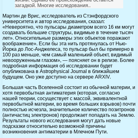
загадкой. Многие исследования..
Мартин де Врис, исследователь из Стэнфордского
университета и автор исследования, сказал:
«Невероятно, что пульсары диаметром всего 16 км могут
создавать большие структуры, видимые в течение тысяч
лет». Относительные размеры этих объектов поражают
воображение». Если бы эта нить протянулась от Нью-
Йорка до Лос-Анджелеса, то пульсар был бы примерно в
100 раз меньше, чем самый маленький объект, видимый
невооруженным глазом», — поясняет он в релизе. Более
подробная информация об исследовании будет
опубликована в Astrophysical Journal в ближайшем
будущем. Оно уже доступно на сервере ARXIV.
Большая часть Вселенной состоит из обычной материи, и
хотя первобытная антиматерия (которая, согласно
нашей теории, сосуществует с массой, эквивалентной
первобытной материи, во время больших взрывов) почти
полностью исчезла, значительное количество позитронов
(античастиц электронов) продолжает попадать на Землю.
Результаты нового исследования могут дать новые
подсказки относительно возможной причины
возникновения антиматерии в Млечном Пути.