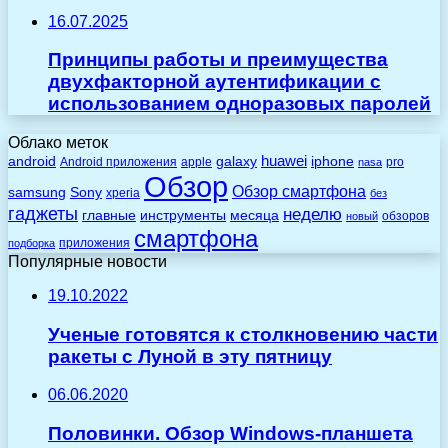
16.07.2025
Принципы работы и преимущества
двухфакторной аутентификации с
использованием одноразовых паролей
Облако меток
huawei
android
galaxy
iphone
Android приложения
apple
pro
nasa
Обзор
Обзор смартфона
Sony
samsung
xperia
без
гаджеты
неделю
главные
инструменты
месяца
обзоров
новый
смартфона
приложения
подборка
Популярные новости
19.10.2022
Ученые готовятся к столкновению части
ракеты с Луной в эту пятницу
06.06.2020
Половинки. Обзор Windows-планшета