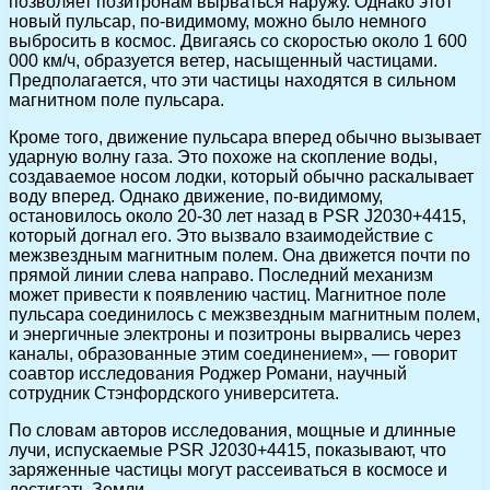
позволяет позитронам вырваться наружу. Однако этот
новый пульсар, по-видимому, можно было немного
выбросить в космос. Двигаясь со скоростью около 1 600
000 км/ч, образуется ветер, насыщенный частицами.
Предполагается, что эти частицы находятся в сильном
магнитном поле пульсара.
Кроме того, движение пульсара вперед обычно вызывает
ударную волну газа. Это похоже на скопление воды,
создаваемое носом лодки, который обычно раскалывает
воду вперед. Однако движение, по-видимому,
остановилось около 20-30 лет назад в PSR J2030+4415,
который догнал его. Это вызвало взаимодействие с
межзвездным магнитным полем. Она движется почти по
прямой линии слева направо. Последний механизм
может привести к появлению частиц. Магнитное поле
пульсара соединилось с межзвездным магнитным полем,
и энергичные электроны и позитроны вырвались через
каналы, образованные этим соединением», — говорит
соавтор исследования Роджер Романи, научный
сотрудник Стэнфордского университета.
По словам авторов исследования, мощные и длинные
лучи, испускаемые PSR J2030+4415, показывают, что
заряженные частицы могут рассеиваться в космосе и
достигать Земли.