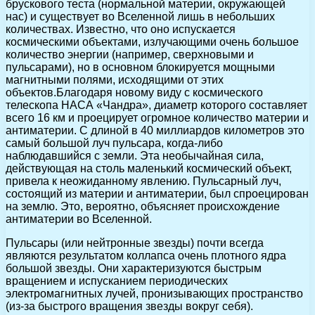
брускового теста (нормальной материи, окружающей
нас) и существует во Вселенной лишь в небольших
количествах. Известно, что оно испускается
космическими объектами, излучающими очень большое
количество энергии (например, сверхновыми и
пульсарами), но в основном блокируется мощными
магнитными полями, исходящими от этих
объектов.Благодаря новому виду с космического
телескопа НАСА «Чандра», диаметр которого составляет
всего 16 км и проецирует огромное количество материи и
антиматерии. С длиной в 40 миллиардов километров это
самый большой луч пульсара, когда-либо
наблюдавшийся с земли. Эта необычайная сила,
действующая на столь маленький космический объект,
привела к неожиданному явлению. Пульсарный луч,
состоящий из материи и антиматерии, был спроецирован
на землю. Это, вероятно, объясняет происхождение
антиматерии во Вселенной.
Пульсары (или нейтронные звезды) почти всегда
являются результатом коллапса очень плотного ядра
большой звезды. Они характеризуются быстрым
вращением и испусканием периодических
электромагнитных лучей, пронизывающих пространство
(из-за быстрого вращения звезды вокруг себя).