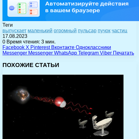
Теги
выпускает
маленький
огромный
пульсар
пучок
частиц
17.08.2023
0
Время чтения: 3 мин.
Facebook
X
Pinterest
Вконтакте
Одноклассники
Messenger
Messenger
WhatsApp
Telegram
Viber
Печатать
ПОХОЖИЕ СТАТЬИ