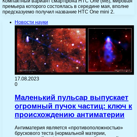
Компактный вариант смартфона HTC One (M8), мировая
премьера которого состоялась в середине мая, вполне
предсказуемо получил название HTC One mini 2.
Новости науки
17.08.2023
0
Маленький пульсар выпускает
огромный пучок частиц: ключ к
происхождению антиматерии
Антиматерия является «противоположностью»
брускового теста (нормальной материи,