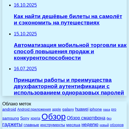
16.10.2025
Как найти дешёвые билеты на самолёт
и сэкономить на путешествиях
15.10.2025
Автоматизация мобильной торговли как
способ повышения продаж и
конкурентоспособности
16.07.2025
Принципы работы и преимущества
двухфакторной аутентификации с
использованием одноразовых паролей
Облако меток
huawei
android
galaxy
iphone
Android приложения
apple
pro
nasa
Обзор
Обзор смартфона
Sony
samsung
xperia
без
гаджеты
неделю
главные
инструменты
месяца
обзоров
новый