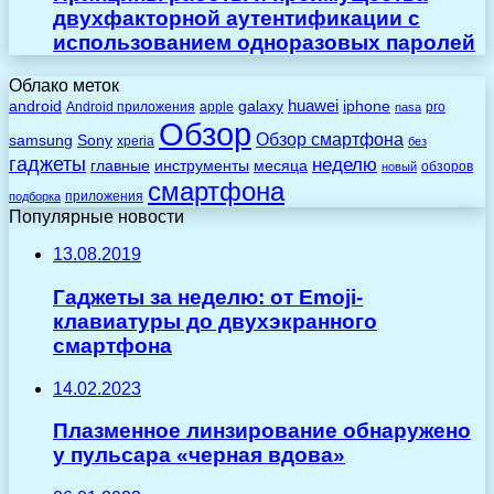
двухфакторной аутентификации с
использованием одноразовых паролей
Облако меток
huawei
android
galaxy
iphone
Android приложения
apple
pro
nasa
Обзор
Обзор смартфона
Sony
samsung
xperia
без
гаджеты
неделю
главные
инструменты
месяца
обзоров
новый
смартфона
приложения
подборка
Популярные новости
13.08.2019
Гаджеты за неделю: от Emoji-
клавиатуры до двухэкранного
смартфона
14.02.2023
Плазменное линзирование обнаружено
у пульсара «черная вдова»