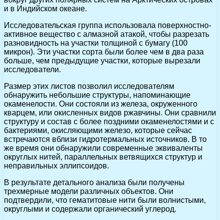
и в Индийском океане.
Исследовательская группа использовала поверхностно-
активное вещество с алмазной атакой, чтобы разрезать
разновидность на участки толщиной с бумагу (100
микрон). Эти участки сорта были более чем в два раза
больше, чем предыдущие участки, которые вырезали
исследователи.
Размер этих листов позволил исследователям
обнаружить небольшие структуры, напоминающие
окаменелости. Они состояли из железа, окруженного
кварцем, или окисленных видов ржавчины. Они сравнили
структуру и состав с более поздними окаменелостями и с
бактериями, окисляющими железо, которые сейчас
встречаются вблизи гидротермальных источников. В то
же время они обнаружили современные эквиваленты
округлых нитей, параллельных ветвящихся структур и
неправильных эллипсоидов.
В результате детального анализа были получены
трехмерные модели различных объектов. Они
подтвердили, что гематитовые нити были волнистыми,
округлыми и содержали органический углерод.