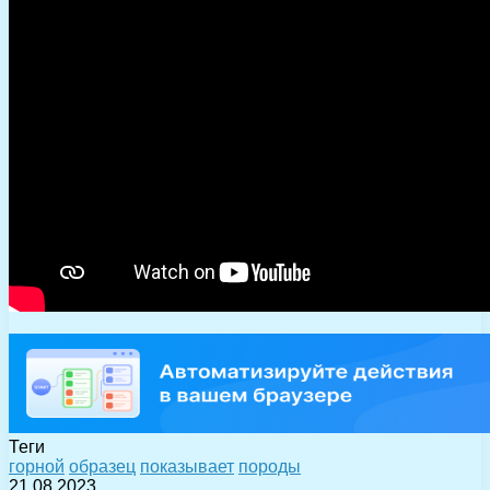
Теги
горной
образец
показывает
породы
21.08.2023