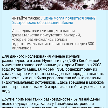
Читайте также:
Жизнь могла появиться очень
быстро после образования Земли
Исследователи считают, что нашли
доказательства присутствия бактерий,
которые размножались вблизи
гидротермальных источников всего через 300
миллионов..
Для данного исследования ученые изучали
разновидности в зоне Нуввоагиттук (NSB) Квебекской
миастении гравис, собранные доктором Папино в 2008
году. Когда-то бывшая морем, NSB содержит одну из
самых старых и известных осадочных пород на планете.
Считается, что она была расположена вблизи системы
гидротермальных источников. Здесь трещины в морском
дне нагреваются магмой и проникают в богатую железом
воду.
Другие примеры таких разновидностей были найдены
возле подводных вулканов у Гавайских островов и
вокруг других полярных систем на Арктических островах