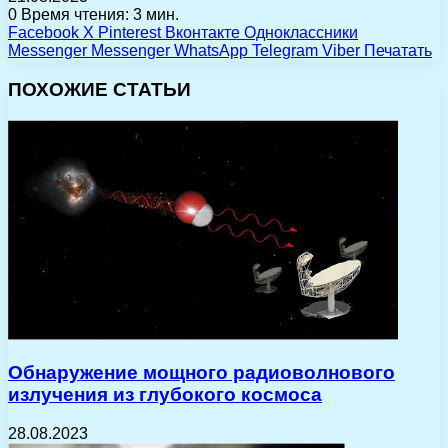
0
Время чтения: 3 мин.
Facebook
X
Pinterest
Вконтакте
Одноклассники
Messenger
Messenger
WhatsApp
Telegram
Viber
Печатать
ПОХОЖИЕ СТАТЬИ
Обнаружение мощного радиоволнового
излучения из глубокого космоса
28.08.2023