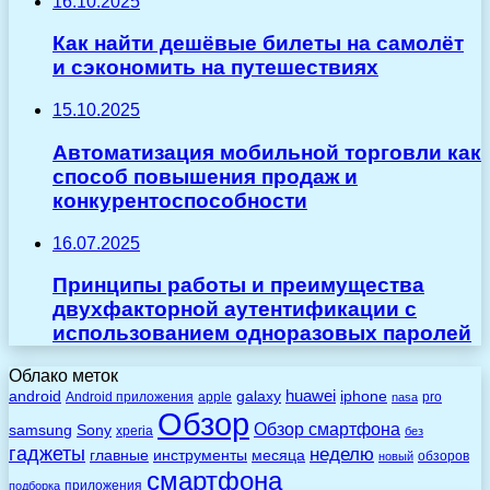
16.10.2025
Как найти дешёвые билеты на самолёт
и сэкономить на путешествиях
15.10.2025
Автоматизация мобильной торговли как
способ повышения продаж и
конкурентоспособности
16.07.2025
Принципы работы и преимущества
двухфакторной аутентификации с
использованием одноразовых паролей
Облако меток
huawei
android
galaxy
iphone
Android приложения
apple
pro
nasa
Обзор
Обзор смартфона
Sony
samsung
xperia
без
гаджеты
неделю
главные
инструменты
месяца
обзоров
новый
смартфона
приложения
подборка