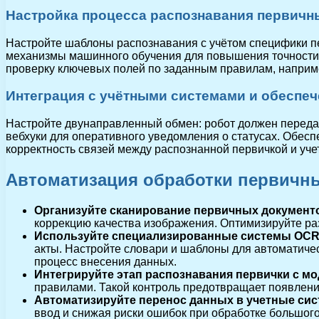
Настройка процесса распознавания первичн
Настройте шаблоны распознавания с учётом специфики пе
механизмы машинного обучения для повышения точности:
проверку ключевых полей по заданным правилам, наприме
Интеграция с учётными системами и обеспе
Настройте двунаправленный обмен: робот должен передав
вебхуки для оперативного уведомления о статусах. Обесп
корректность связей между распознанной первичкой и уче
Автоматизация обработки первичны
Организуйте сканирование первичных документ
коррекцию качества изображения. Оптимизируйте раз
Используйте специализированные системы OC
акты. Настройте словари и шаблоны для автоматическ
процесс внесения данных.
Интегрируйте этап распознавания первички с м
правилами. Такой контроль предотвращает появление
Автоматизируйте перенос данных в учетные си
ввод и снижая риски ошибок при обработке большог