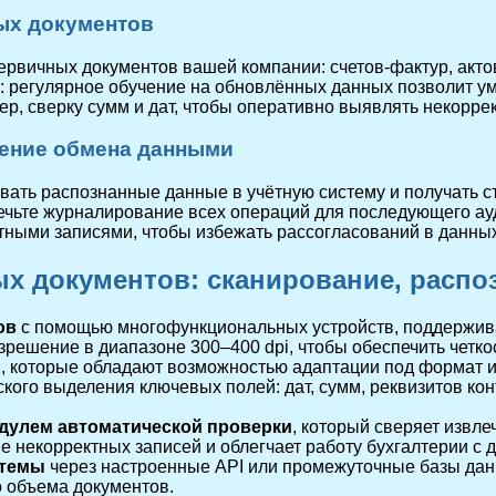
ых документов
рвичных документов вашей компании: счетов-фактур, акто
 регулярное обучение на обновлённых данных позволит ум
р, сверку сумм и дат, чтобы оперативно выявлять некорре
чение обмена данными
ать распознанные данные в учётную систему и получать с
ечьте журналирование всех операций для последующего ауд
тными записями, чтобы избежать рассогласований в данных
х документов: сканирование, распо
ов
с помощью многофункциональных устройств, поддержив
решение в диапазоне 300–400 dpi, чтобы обеспечить четко
R
, которые обладают возможностью адаптации под формат и 
ого выделения ключевых полей: дат, сумм, реквизитов конт
одулем автоматической проверки
, который сверяет извл
 некорректных записей и облегчает работу бухгалтерии с 
стемы
через настроенные API или промежуточные базы дан
о объема документов.