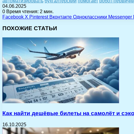
автоматизировать
бухгалтерский
помогает
робот-первичн
04.06.2025
0
Время чтения: 2 мин.
Facebook
X
Pinterest
Вконтакте
Одноклассники
Messenger
ПОХОЖИЕ СТАТЬИ
Как найти дешёвые билеты на самолёт и сэк
16.10.2025