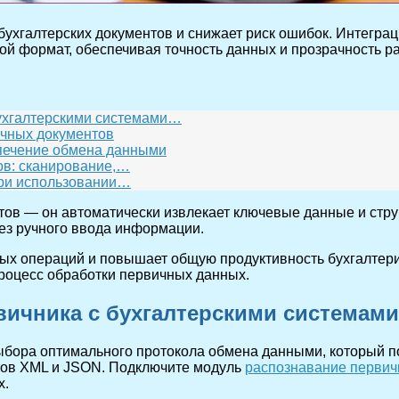
бухгалтерских документов и снижает риск ошибок. Интегра
й формат, обеспечивая точность данных и прозрачность р
бухгалтерскими системами…
ичных документов
спечение обмена данными
ов: сканирование,…
при использовании…
ктов — он автоматически извлекает ключевые данные и стру
без ручного ввода информации.
ных операций и повышает общую продуктивность бухгалтер
роцесс обработки первичных данных.
вичника с бухгалтерскими системам
ыбора оптимального протокола обмена данными, который п
ов XML и JSON. Подключите модуль
распознавание первич
х.