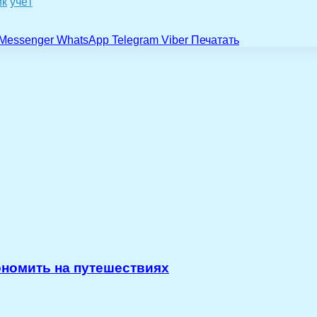
ик
учёт
Messenger
WhatsApp
Telegram
Viber
Печатать
ономить на путешествиях