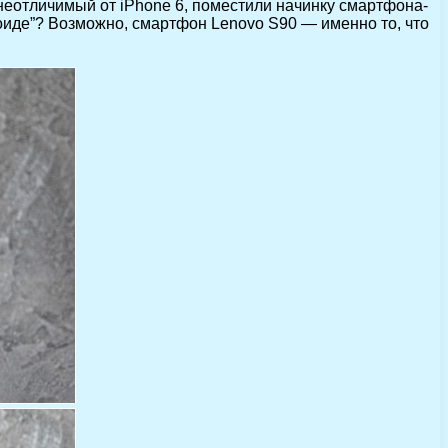
 неотличимый от iPhone 6, поместили начинку смартфона-
оиде”? Возможно, смартфон Lenovo S90 — именно то, что