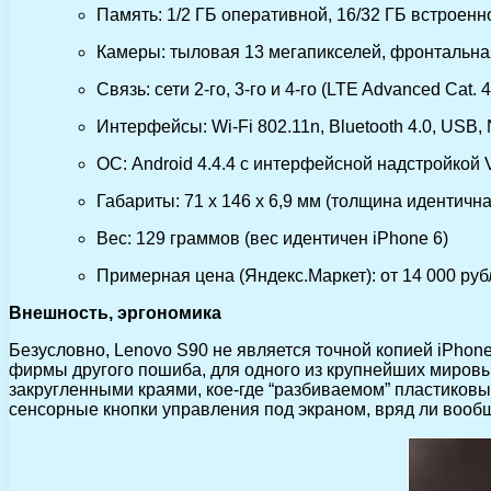
Память: 1/2 ГБ оперативной, 16/32 ГБ встроенн
Камеры: тыловая 13 мегапикселей, фронтальна
Связь: сети 2-го, 3-го и 4-го (LTE Advanced Cat.
Интерфейсы: Wi-Fi 802.11n, Bluetooth 4.0, US
ОС: Android 4.4.4 с интерфейсной надстройкой 
Габариты: 71 x 146 x 6,9 мм (толщина идентична
Вес: 129 граммов (вес идентичен iPhone 6)
Примерная цена (Яндекс.Маркет): от 14 000 рубл
Внешность, эргономика
Безусловно, Lenovo S90 не является точной копией iPhon
фирмы другого пошиба, для одного из крупнейших мировых
закругленными краями, кое-где “разбиваемом” пластиковы
сенсорные кнопки управления под экраном, вряд ли вообщ