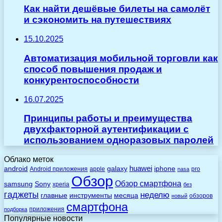
Как найти дешёвые билеты на самолёт
и сэкономить на путешествиях
15.10.2025
Автоматизация мобильной торговли как
способ повышения продаж и
конкурентоспособности
16.07.2025
Принципы работы и преимущества
двухфакторной аутентификации с
использованием одноразовых паролей
Облако меток
huawei
android
galaxy
iphone
Android приложения
apple
pro
nasa
Обзор
Обзор смартфона
Sony
samsung
xperia
без
гаджеты
неделю
главные
инструменты
месяца
обзоров
новый
смартфона
приложения
подборка
Популярные новости