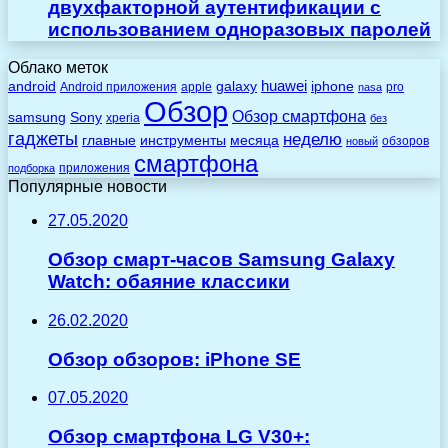
двухфакторной аутентификации с
использованием одноразовых паролей
Облако меток
huawei
android
galaxy
iphone
Android приложения
apple
pro
nasa
Обзор
Обзор смартфона
Sony
samsung
xperia
без
гаджеты
неделю
главные
инструменты
месяца
обзоров
новый
смартфона
приложения
подборка
Популярные новости
27.05.2020
Обзор смарт-часов Samsung Galaxy
Watch: обаяние классики
26.02.2020
Обзор обзоров: iPhone SE
07.05.2020
Обзор смартфона LG V30+: