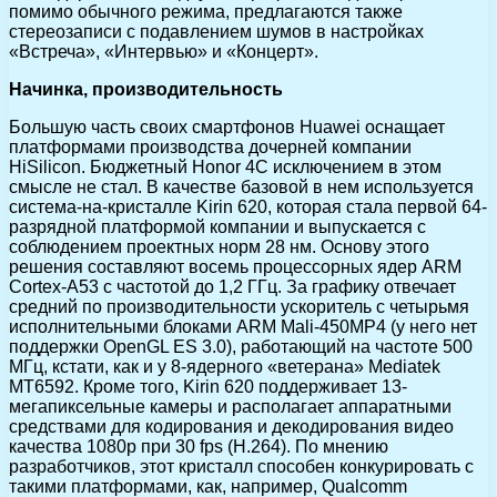
помимо обычного режима, предлагаются также
стереозаписи с подавлением шумов в настройках
«Встреча», «Интервью» и «Концерт».
Начинка, производительность
Большую часть своих смартфонов Huawei оснащает
платформами производства дочерней компании
HiSilicon. Бюджетный Honor 4C исключением в этом
смысле не стал. В качестве базовой в нем используется
система-на-кристалле Kirin 620, которая стала первой 64-
разрядной платформой компании и выпускается с
соблюдением проектных норм 28 нм. Основу этого
решения составляют восемь процессорных ядер ARM
Cortex-A53 с частотой до 1,2 ГГц. За графику отвечает
средний по производительности ускоритель с четырьмя
исполнительными блоками ARM Mali-450MP4 (у него нет
поддержки OpenGL ES 3.0), работающий на частоте 500
МГц, кстати, как и у 8-ядерного «ветерана» Mediatek
MT6592. Кроме того, Kirin 620 поддерживает 13-
мегапиксельные камеры и располагает аппаратными
средствами для кодирования и декодирования видео
качества 1080p при 30 fps (H.264). По мнению
разработчиков, этот кристалл способен конкурировать с
такими платформами, как, например, Qualcomm