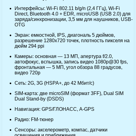
Интерфейсы: Wi-Fi 802.11 b/g/n (2,4 ГГц), Wi-Fi
Direct, Bluetooth 4.0 + EDR, microUSB (USB 2.0) для
заряда/синхронизации, 3,5 мм для наушников, USB-
OTG
Экран: емкостной, IPS, диагональ 5 дюймов,
разрешение 1280х720 точек, плотность пикселя на
дюйм 294 ppi
Камеры: основная — 13 МП, апертура f/2.0,
автофокус, вспышка, запись видео 1080p@30 fps,
фронтальная — 5 МП, угол обзора 88 градусов,
видео 720p
Сеть: 2G, 3G (HSPA+, до 42 Мбит/с)
SIM-карта: две microSIM (формат 3FF), Dual SIM
Dual Stand-by (DSDS)
Навигация: GPS/ГЛОНАСС, A-GPS
Радио: FM-тюнер
Сенсоры: акселерометр, компас, датчики
освещения и приближения