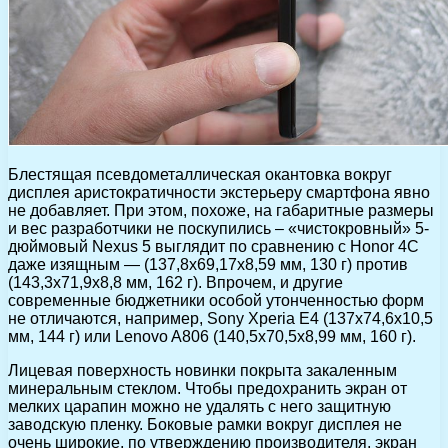
Блестящая псевдометаллическая окантовка вокруг
дисплея аристократичности экстерьеру смартфона явно
не добавляет. При этом, похоже, на габаритные размеры
и вес разработчики не поскупились – «чистокровный» 5-
дюймовый Nexus 5 выглядит по сравнению с Honor 4C
даже изящным — (137,8х69,17х8,59 мм, 130 г) против
(143,3х71,9х8,8 мм, 162 г). Впрочем, и другие
современные бюджетники особой утонченностью форм
не отличаются, например, Sony Xperia E4 (137х74,6х10,5
мм, 144 г) или Lenovo A806 (140,5х70,5х8,99 мм, 160 г).
Лицевая поверхность новинки покрыта закаленным
минеральным стеклом. Чтобы предохранить экран от
мелких царапин можно не удалять с него защитную
заводскую пленку. Боковые рамки вокруг дисплея не
очень широкие, по утверждению производителя, экран