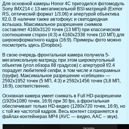
Для основной камеры Honor 4С пригодился фотомодуль
Sony IMX214 с 13-мегапиксельной BSI-матрицей (Exmor
RS, оптический формат 1/3.06) и апертурой объектива
f/2.0. В наличии также автофокус и светодиодная
вспышка. Максимальное разрешение снимков
составляет 4160х3120 точек (13 МП) при классическом
соотношении сторон (4:3) и 4160х2336 точек (10 МП) для
широкоформатного кадра (16:9). Примеры фото можно
посмотреть здесь (Dropbox).
В свою очередь фронтальная камера получила 5-
мегапиксельную матрицу, при этом широкоугольный
объектив (угол обзора 88 градусов) с апертурой f/2.4
порадует любителей селфи, в том числе и панорамных
(груфи). Максимальное разрешение «себяшек» —
2592х1952 точек (5 МП, 4:3) и 2592х1456 точек (3,8 МП,
16:9), соответственно.
Основная камера умеет снимать в Full HD-разрешении
(1920х1080 точек, 16:9) при 30 fps, а фронтальная
обеспечивает только HD-видео (1280х720 точек, 16:9), но
с той же частотой кадров. Весь контент сохраняется в
файлах-контейнерах MP4 (AVC — видео, AAC – звук).