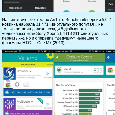
На синтетических тестах AnTuTu Benchmark версии 5.6.2
новинка набрала 31 471 «виртуального попугая», не
только оставив далеко позади 5-дюймового
«одноклассника» Sony Xperia E4 (18 211 «виртуальных
пернатых»), но и опередив «дедушку» нынешнего
флагмана HTC — One M7 (2013).