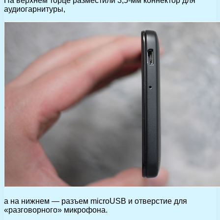
На верхнем торце разместили 3,5-мм коннектор для
аудиогарнитуры,
а на нижнем — разъем microUSB и отверстие для
«разговорного» микрофона.