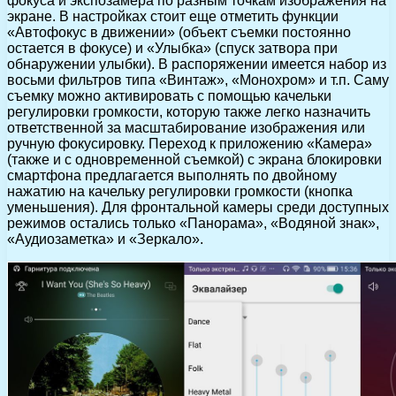
фокуса и экспозамера по разным точкам изображения на
экране. В настройках стоит еще отметить функции
«Автофокус в движении» (объект съемки постоянно
остается в фокусе) и «Улыбка» (спуск затвора при
обнаружении улыбки). В распоряжении имеется набор из
восьми фильтров типа «Винтаж», «Монохром» и т.п. Саму
съемку можно активировать с помощью качельки
регулировки громкости, которую также легко назначить
ответственной за масштабирование изображения или
ручную фокусировку. Переход к приложению «Камера»
(также и с одновременной съемкой) с экрана блокировки
смартфона предлагается выполнять по двойному
нажатию на качельку регулировки громкости (кнопка
уменьшения). Для фронтальной камеры среди доступных
режимов остались только «Панорама», «Водяной знак»,
«Аудиозаметка» и «Зеркало».