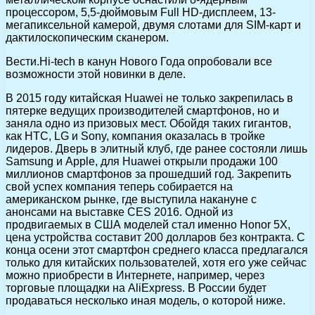
процессором, 5,5-дюймовым Full HD-дисплеем, 13-
мегапиксельной камерой, двумя слотами для SIM-карт и
дактилоскопическим сканером.
Вести.Hi-tech в канун Нового Года опробовали все
возможности этой новинки в деле.
В 2015 году китайская Huawei не только закрепилась в
пятерке ведущих производителей смартфонов, но и
заняла одно из призовых мест. Обойдя таких гигантов,
как HTC, LG и Sony, компания оказалась в тройке
лидеров. Дверь в элитный клуб, где ранее состояли лишь
Samsung и Apple, для Huawei открыли продажи 100
миллионов смартфонов за прошедший год. Закрепить
свой успех компания теперь собирается на
американском рынке, где выступила накануне с
анонсами на выставке CES 2016. Одной из
продвигаемых в США моделей стал именно Honor 5X,
цена устройства составит 200 долларов без контракта. С
конца осени этот смартфон среднего класса предлагался
только для китайских пользователей, хотя его уже сейчас
можно приобрести в Интернете, например, через
торговые площадки на AliExpress. В России будет
продаваться несколько иная модель, о которой ниже.