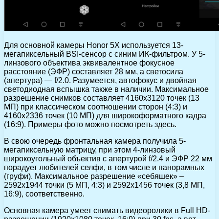
Для основной камеры Honor 5X используется 13-
мегапиксельный BSI-сенсор с синим ИК-фильтром. У 5-
линзового объектива эквивалентное фокусное
расстояние (ЭФР) составляет 28 мм, а светосила
(апертура) — f/2.0. Разумеется, автофокус и двойная
светодиодная вспышка также в наличии. Максимальное
разрешение снимков составляет 4160х3120 точек (13
МП) при классическом соотношении сторон (4:3) и
4160х2336 точек (10 МП) для широкоформатного кадра
(16:9). Примеры фото можно посмотреть здесь.
В свою очередь фронтальная камера получила 5-
мегапиксельную матрицу, при этом 4-линзовый
широкоугольный объектив с апертурой f/2.4 и ЭФР 22 мм
порадует любителей селфи, в том числе и панорамных
(груфи). Максимальное разрешение «себяшек» –
2592х1944 точки (5 МП, 4:3) и 2592х1456 точек (3,8 МП,
16:9), соответственно.
Основная камера умеет снимать видеоролики в Full HD-