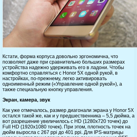
Кстати, форма корпуса довольно эргономична, что
позволяет даже при сравнительно больших размерах
устройства надежно удерживать его в ладони. Чтобы
комфортно справляться с Honor 5X одной рукой, в
настройках, по-прежнему, легко активировать
одноименный режим («Управление одной рукой»), а
также специальную кнопку управления.
Экран, камера, звук
Как уже отмечалось, размер диагонали экрана у Honor 5X
остался такой же, как и у предшественника – 5,5 дюйма, а
вот разрешение увеличилось с HD (1280х720 точек) до
Full HD (1920х1080 точек). При этом, плотность точек на
дюйм выросла с 267 ppi до 401 ppi. Для IPS-матрицы