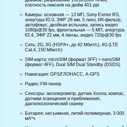
плотность пикселя на дюйм 401 ppi
Камеры: основная — 13 МП, Sony Exmor RS,
апертура f/2.0, ЭФР 28 мм, 5 линз, ИК-фильтр,
автофокус, двойная вспышка, запись видео
1080p@30 fps, фронтальная — 5 МП, апертура
f/2.4, ЭФР 22 мм, 4 линзы, видео 720p@30 fps
Сеть: 2G, 3G (HSPA+, до 42 Мбит/с), 4G (LTE
Cat.4, 150 Мбит/с)
SIM-карта: microSIM (формат 3FF) + nanoSIM
(формат 4FF), Dual SIM Dual Standby (DSDS)
Навигация: GPS/ГЛОНАСС, A-GPS
Радио: FM-тюнер
Сенсоры: акселерометр, датчик Холла, компас,
датчики освещения и приближения,
дактилоскопический сканер
Батарея: несъемная, литий-полимерная, 3 000
мА*ч