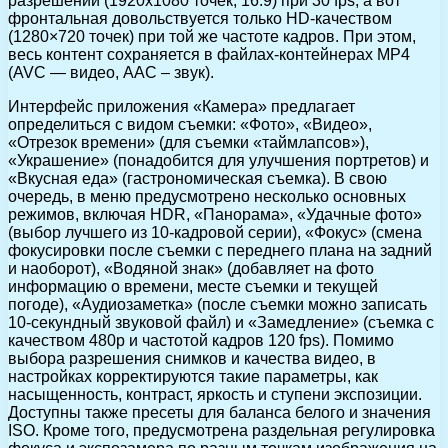
разрешении (1920х1080 точек, 16:9) при 30 fps, а вот
фронтальная довольствуется только HD-качеством
(1280×720 точек) при той же частоте кадров. При этом,
весь контент сохраняется в файлах-контейнерах MP4
(AVC — видео, AAC – звук).
Интерфейс приложения «Камера» предлагает
определиться с видом съемки: «Фото», «Видео»,
«Отрезок времени» (для съемки «таймлапсов»),
«Украшение» (понадобится для улучшения портретов) и
«Вкусная еда» (гастрономическая съемка). В свою
очередь, в меню предусмотрено несколько основных
режимов, включая HDR, «Панорама», «Удачные фото»
(выбор лучшего из 10-кадровой серии), «Фокус» (смена
фокусировки после съемки с переднего плана на задний
и наоборот), «Водяной знак» (добавляет на фото
информацию о времени, месте съемки и текущей
погоде), «Аудиозаметка» (после съемки можно записать
10-секундный звуковой файл) и «Замедление» (съемка с
качеством 480р и частотой кадров 120 fps). Помимо
выбора разрешения снимков и качества видео, в
настройках корректируются такие параметры, как
насыщенность, контраст, яркость и ступени экспозиции.
Доступны также пресеты для баланса белого и значения
ISO. Кроме того, предусмотрена раздельная регулировка