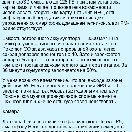
для microSD емкостью до 128 ГБ, при этом установка
карты памяти лишает пользователя возможности
использовать вторую SIM-карту. Есть чип NFC, есть
инфракрасный передатчик и приложение для
управления со смартфона домашней техникой, а вот FM-
радио отсутствует.
Емкость встроенного аккумулятора — 3000 мА*ч. На
сутки разумно-активного использования хватает, но
Pokemon GO за два часа непрерывной охоты легко
сокращает заряд процентов на 40. Зато и заряжается
аппарат быстро — за полтора часа от включенного в
комплект поставки двухамперного адаптера питания. За
30 минут аккумулятор заполняется на 50%.
У меня возникло впечатление, что при выходе из зоны
действия Wi-Fi и активном использовании GPS и LTE
энергия начинает расходоваться ударными темпами.
Похоже, коммуникационную часть системы-на-чипе
HiSilicon Kirin 950 еще есть куда совершенствовать.
Камера
Логотипа Leica, в отличие от флагманского Huawei P9,
смартфону Honor не досталось — шильдики немецкого