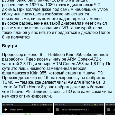
рублей было бы странно) LCD IPS матрица с
разрешением 1920 на 1080 точек и диагональю 5,2
дюйма. При взгляде даже под самым небольшим углом
сбоку или снизу цвета изображения остаются
неизменными, лишь немного падает яркость. Более
высокое разрешение на такой диагонали имеет смысл
разве что при использовании с VR-гарнитурой; если
таких планов у вас нет, то и придраться к дисплею Honor
8 не получится.
Внутри
Процессор в Honor 8 — HiSilicon Kirin 950 собственной
разработки. Ядер восемь: четыре ARM Cortex-A72 с
частотой 2,3 ГГц и четыре ARM Cortex-A53 на 1,8 ГГц. По
сути это лишь немного замедленная версия
флагманского Kirin 955, который ставят в Huawei P9.
Производится чип по 16-нм техпроцессу на фабриках
TSMC — там же, где делают чипы A9 для iPhone 6s. В
тесте AnTuTu Honor 8 у нас набрал даже чуть больше,
чем Huawei P9. Видимо, с весны ПО или даже сами чипы
немного оптимизировали.