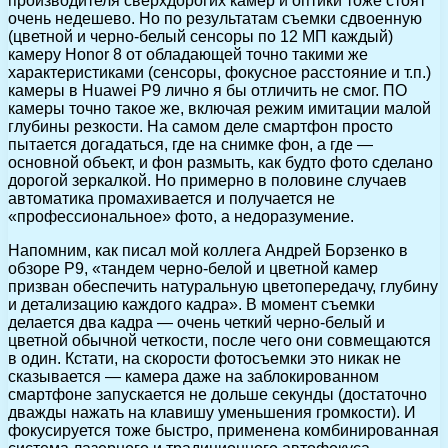
производителя сверхдорогих камер и оптики тоже стоят
очень недешево. Но по результатам съемки сдвоенную
(цветной и черно-белый сенсоры по 12 МП каждый)
камеру Honor 8 от обладающей точно такими же
характеристиками (сенсоры, фокусное расстояние и т.п.)
камеры в Huawei P9 лично я бы отличить не смог. ПО
камеры точно такое же, включая режим имитации малой
глубины резкости. На самом деле смартфон просто
пытается догадаться, где на снимке фон, а где —
основной объект, и фон размыть, как будто фото сделано
дорогой зеркалкой. Но примерно в половине случаев
автоматика промахивается и получается не
«профессиональное» фото, а недоразумение.
Напомним, как писал мой коллега Андрей Борзенко в
обзоре P9, «тандем черно-белой и цветной камер
призван обеспечить натуральную цветопередачу, глубину
и детализацию каждого кадра». В момент съемки
делается два кадра — очень четкий черно-белый и
цветной обычной четкости, после чего они совмещаются
в один. Кстати, на скорости фотосъемки это никак не
сказывается — камера даже на заблокированном
смартфоне запускается не дольше секунды (достаточно
дважды нажать на клавишу уменьшения громкости). И
фокусируется тоже быстро, применена комбинированная