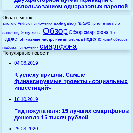
использованием одноразовых паролей
Облако меток
huawei
android
galaxy
iphone
Android приложения
apple
pro
nasa
Обзор
Обзор смартфона
Sony
samsung
xperia
без
гаджеты
неделю
главные
инструменты
месяца
обзоров
новый
смартфона
приложения
подборка
Популярные новости
04.06.2019
К успеху пришли. Самые
финансируемые проекты «социальных
инвестиций»
18.10.2019
Гид покупателя: 15 лучших смартфонов
дешевле 15 тысяч рублей
25.03.2020