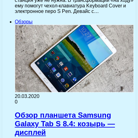
станция уже не нужна. В трансформации «на ходу»
ему помогут чехол-клавиатура Keyboard Cover и
электронное перо S Pen. Девайс с…
Обзоры
20.03.2020
0
Обзор планшета Samsung
Galaxy Tab S 8.4: козырь —
дисплей