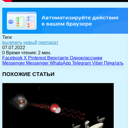
Теги
вылечить
новый
препарат
07.07.2022
0
Время чтения: 2 мин.
Facebook
X
Pinterest
Вконтакте
Одноклассники
Messenger
Messenger
WhatsApp
Telegram
Viber
Печатать
ПОХОЖИЕ СТАТЬИ