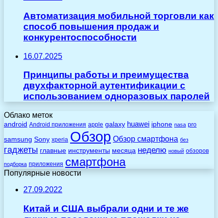
Автоматизация мобильной торговли как
способ повышения продаж и
конкурентоспособности
16.07.2025
Принципы работы и преимущества
двухфакторной аутентификации с
использованием одноразовых паролей
Облако меток
huawei
android
galaxy
iphone
Android приложения
apple
pro
nasa
Обзор
Обзор смартфона
Sony
samsung
xperia
без
гаджеты
неделю
главные
инструменты
месяца
обзоров
новый
смартфона
приложения
подборка
Популярные новости
27.09.2022
Китай и США выбрали одни и те же