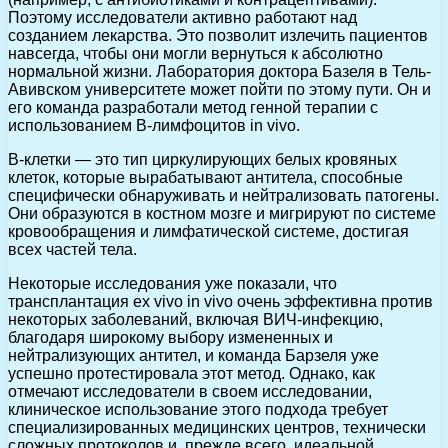
Поэтому исследователи активно работают над
созданием лекарства. Это позволит излечить пациентов
навсегда, чтобы они могли вернуться к абсолютно
нормальной жизни. Лаборатория доктора Базеля в Тель-
Авивском университете может пойти по этому пути. Он и
его команда разработали метод генной терапии с
использованием В-лимфоцитов in vivo.
В-клетки — это тип циркулирующих белых кровяных
клеток, которые вырабатывают антитела, способные
специфически обнаруживать и нейтрализовать патогены.
Они образуются в костном мозге и мигрируют по системе
кровообращения и лимфатической системе, достигая
всех частей тела.
Некоторые исследования уже показали, что
трансплантация ex vivo in vivo очень эффективна против
некоторых заболеваний, включая ВИЧ-инфекцию,
благодаря широкому выбору измененных и
нейтрализующих антител, и команда Барзеля уже
успешно протестировала этот метод. Однако, как
отмечают исследователи в своем исследовании,
клиническое использование этого подхода требует
специализированных медицинских центров, технически
сложных протоколов и, прежде всего, идеальной