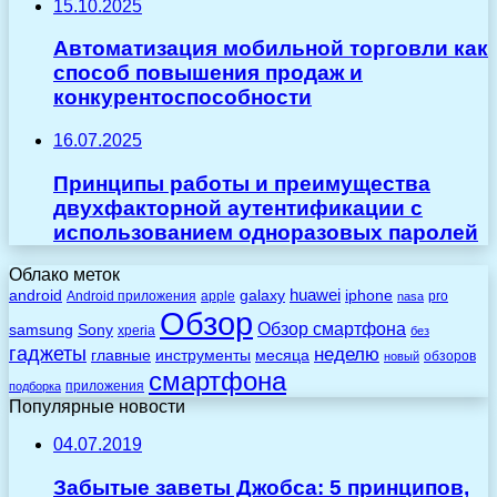
15.10.2025
Автоматизация мобильной торговли как
способ повышения продаж и
конкурентоспособности
16.07.2025
Принципы работы и преимущества
двухфакторной аутентификации с
использованием одноразовых паролей
Облако меток
huawei
android
galaxy
iphone
Android приложения
apple
pro
nasa
Обзор
Обзор смартфона
Sony
samsung
xperia
без
гаджеты
неделю
главные
инструменты
месяца
обзоров
новый
смартфона
приложения
подборка
Популярные новости
04.07.2019
Забытые заветы Джобса: 5 принципов,