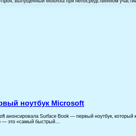
ртфон, выпущенный Motorola при непосредственном участии
рвый ноутбук Microsoft
oft анонсировала Surface Book — первый ноутбук, который
во — это «самый быстрый…