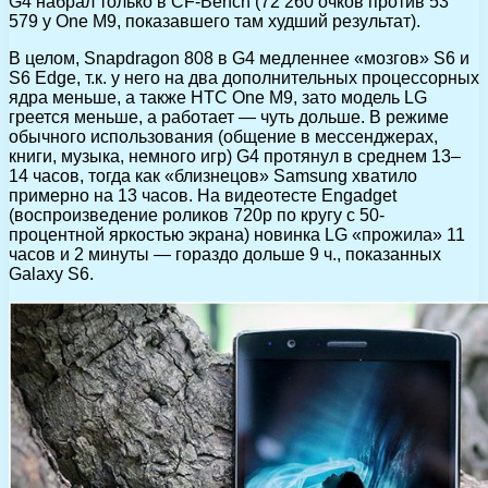
G4 набрал только в CF-Bench (72 260 очков против 53
579 у One M9, показавшего там худший результат).
В целом, Snapdragon 808 в G4 медленнее «мозгов» S6 и
S6 Edge, т.к. у него на два дополнительных процессорных
ядра меньше, а также HTC One M9, зато модель LG
греется меньше, а работает — чуть дольше. В режиме
обычного использования (общение в мессенджерах,
книги, музыка, немного игр) G4 протянул в среднем 13–
14 часов, тогда как «близнецов» Samsung хватило
примерно на 13 часов. На видеотесте Engadget
(воспроизведение роликов 720р по кругу с 50-
процентной яркостью экрана) новинка LG «прожила» 11
часов и 2 минуты — гораздо дольше 9 ч., показанных
Galaxy S6.