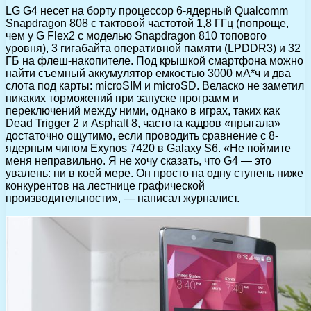
LG G4 несет на борту процессор 6-ядерный Qualcomm
Snapdragon 808 с тактовой частотой 1,8 ГГц (попроще,
чем у G Flex2 с моделью Snapdragon 810 топового
уровня), 3 гигабайта оперативной памяти (LPDDR3) и 32
ГБ на флеш-накопителе. Под крышкой смартфона можно
найти съемный аккумулятор емкостью 3000 мА*ч и два
слота под карты: microSIM и microSD. Веласко не заметил
никаких торможений при запуске программ и
переключений между ними, однако в играх, таких как
Dead Trigger 2 и Asphalt 8, частота кадров «прыгала»
достаточно ощутимо, если проводить сравнение с 8-
ядерным чипом Exynos 7420 в Galaxy S6. «Не поймите
меня неправильно. Я не хочу сказать, что G4 — это
увалень: ни в коей мере. Он просто на одну ступень ниже
конкурентов на лестнице графической
производительности», — написал журналист.