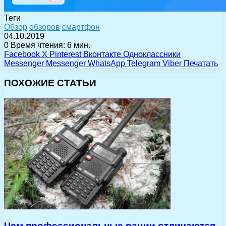
Теги
Обзор
обзоров
смартфон
04.10.2019
0
Время чтения: 6 мин.
Facebook
X
Pinterest
Вконтакте
Одноклассники
Messenger
Messenger
WhatsApp
Telegram
Viber
Печатать
ПОХОЖИЕ СТАТЬИ
Чем профессиональные рации отличаются