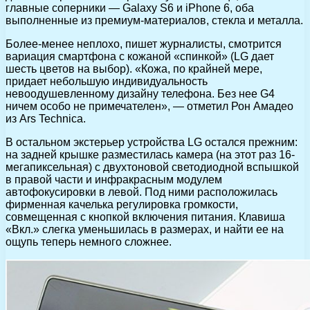
главные соперники — Galaxy S6 и iPhone 6, оба
выполненные из премиум-материалов, стекла и металла.
Более-менее неплохо, пишет журналисты, смотрится
вариация смартфона с кожаной «спинкой» (LG дает
шесть цветов на выбор). «Кожа, по крайней мере,
придает небольшую индивидуальность
невоодушевленному дизайну телефона. Без нее G4
ничем особо не примечателен», — отметил Рон Амадео
из Ars Technica.
В остальном экстерьер устройства LG остался прежним:
на задней крышке разместилась камера (на этот раз 16-
мегапиксельная) с двухтоновой светодиодной вспышкой
в правой части и инфракрасным модулем
автофокусировки в левой. Под ними расположилась
фирменная качелька регулировка громкости,
совмещенная с кнопкой включения питания. Клавиша
«Вкл.» слегка уменьшилась в размерах, и найти ее на
ощупь теперь немного сложнее.