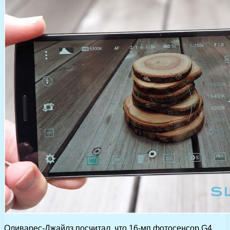
Оливарес-Джайлз посчитал, что 16-мп фотосенсор G4