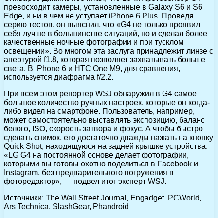
превосходит камеры, установленные в Galaxy S6 и S6
Edge, и ни в чем не уступает iPhone 6 Plus. Проведя
серию тестов, он выяснил, что «G4 не только проявил
себя лучше в большинстве ситуаций, но и сделал более
качественные ночные фотографии и при тусклом
освещении». Во многом эта заслуга принадлежит линзе с
апертурой f1.8, которая позволяет захватывать больше
света. В iPhone 6 и HTC One M9, для сравнения,
используется диафрагма f/2.2.
При всем этом репортер WSJ обнаружил в G4 самое
большое количество ручных настроек, которые он когда-
либо видел на смартфоне. Пользователь, например,
может самостоятельно выставлять экспозицию, баланс
белого, ISO, скорость затвора и фокус. А чтобы быстро
сделать снимок, его достаточно дважды нажать на кнопку
Quick Shot, находящуюся на задней крышке устройства.
«LG G4 на постоянной основе делает фотографии,
которыми вы готовы охотно поделиться в Facebook и
Instagram, без предварительного погружения в
фоторедактор», — подвел итог эксперт WSJ.
Источники: The Wall Street Journal, Engadget, PCWorld,
Ars Technica, SlashGear, Phandroid