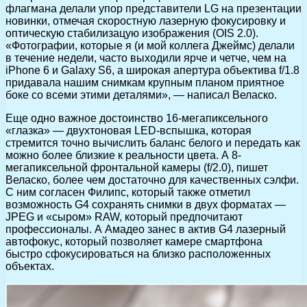
флагмана делали упор представители LG на презентации
новинки, отмечая скоростную лазерную фокусировку и
оптическую стабилизацую изображения (OIS 2.0).
«Фотографии, которые я (и мой коллега Джеймс) делали
в течение недели, часто выходили ярче и четче, чем на
iPhone 6 и Galaxy S6, а широкая апертура объектива f/1.8
придавала нашим снимкам крупным планом приятное
боке со всеми этими деталями», — написал Веласко.
Еще одно важное достоинство 16-мегапиксельного
«глазка» — двухтоновая LED-вспышка, которая
стремится точно вычислить баланс белого и передать как
можно более близкие к реальности цвета. А 8-
мегапиксельной фронтальной камеры (f/2.0), пишет
Веласко, более чем достаточно для качественных сэлфи.
С ним согласен Филипс, который также отметил
возможность G4 сохранять снимки в двух форматах —
JPEG и «сыром» RAW, который предпочитают
профессионалы. А Амадео занес в актив G4 лазерный
автофокус, который позволяет камере смартфона
быстро сфокусироваться на близко расположенных
объектах.