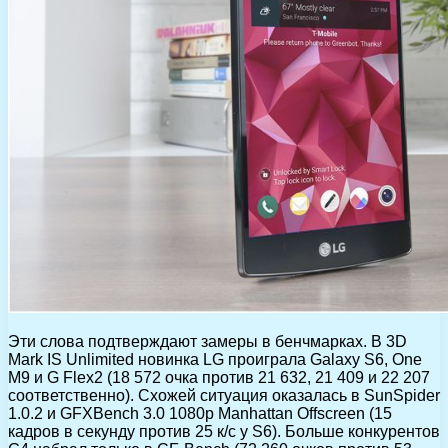
Эти слова подтверждают замеры в бенчмарках. В 3D
Mark IS Unlimited новинка LG проиграла Galaxy S6, One
M9 и G Flex2 (18 572 очка против 21 632, 21 409 и 22 207
соответственно). Схожей ситуация оказалась в SunSpider
1.0.2 и GFXBench 3.0 1080p Manhattan Offscreen (15
кадров в секунду против 25 к/c у S6). Больше конкурентов