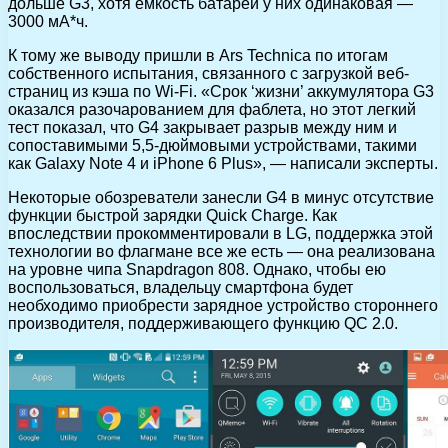
дольше G3, хотя емкость батареи у них одинаковая —
3000 мА*ч.
К тому же выводу пришли в Ars Technica по итогам
собственного испытания, связанного с загрузкой веб-
страниц из кэша по Wi-Fi. «Срок ‘жизни’ аккумулятора G3
оказался разочарованием для фаблета, но этот легкий
тест показал, что G4 закрывает разрыв между ним и
сопоставимыми 5,5-дюймовыми устройствами, такими
как Galaxy Note 4 и iPhone 6 Plus», — написали эксперты.
Некоторые обозреватели занесли G4 в минус отсутствие
функции быстрой зарядки Quick Charge. Как
впоследствии прокомментировали в LG, поддержка этой
технологии во флагмане все же есть — она реализована
на уровне чипа Snapdragon 808. Однако, чтобы ею
воспользоваться, владельцу смартфона будет
необходимо приобрести зарядное устройство стороннего
производителя, поддерживающего функцию QC 2.0.