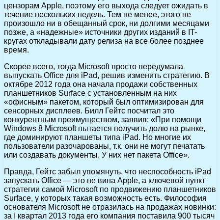
цензорам Apple, поэтому его выхода следует ожидать в
течение нескольких недель. Тем не менее, этого не
произошло ни в обещанный срок, ни долгими месяцами
позже, а «надежные» источники других изданий в IT-
кругах откладывали дату релиза на все более позднее
время.
Скорее всего, тогда Microsoft просто передумала
выпускать Office для iPad, решив изменить стратегию. В
октябре 2012 года она начала продажи собственных
планшетников Surface с установленным на них
«офисным» пакетом, который был оптимизирован для
сенсорных дисплеев. Билл Гейтс посчитал это
конкурентным преимуществом, заявив: «При помощи
Windows 8 Microsoft пытается получить долю на рынке,
где доминируют планшеты типа iPad. Но многие их
пользователи разочарованы, т.к. они не могут печатать
или создавать документы. У них нет пакета Office».
Правда, Гейтс забыл упомянуть, что неспособность iPad
запускать Office — это не вина Apple, а ключевой пункт
стратегии самой Microsoft по продвижению планшетников
Surface, у которых такая возможность есть. Философия
основателя Microsoft не отразилась на продажах новинки:
за I квартал 2013 года его компания поставила 900 тысяч