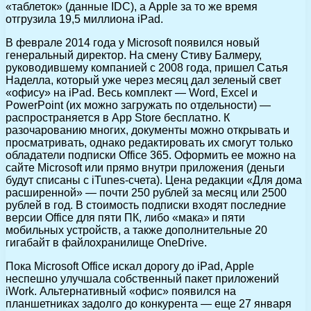
«таблеток» (данные IDC), а Apple за то же время
отгрузила 19,5 миллиона iPad.
В феврале 2014 года у Microsoft появился новый
генеральный директор. На смену Стиву Балмеру,
руководившему компанией с 2008 года, пришел Сатья
Наделла, который уже через месяц дал зеленый свет
«офису» на iPad. Весь комплект — Word, Excel и
PowerPoint (их можно загружать по отдельности) —
распространяется в App Store бесплатно. К
разочарованию многих, документы можно открывать и
просматривать, однако редактировать их смогут только
обладатели подписки Office 365. Оформить ее можно на
сайте Microsoft или прямо внутри приложения (деньги
будут списаны с iTunes-счета). Цена редакции «Для дома
расширенной» — почти 250 рублей за месяц или 2500
рублей в год. В стоимость подписки входят последние
версии Office для пяти ПК, либо «мака» и пяти
мобильных устройств, а также дополнительные 20
гигабайт в файлохранилище OneDrive.
Пока Microsoft Office искал дорогу до iPad, Apple
неспешно улучшала собственный пакет приложений
iWork. Альтернативный «офис» появился на
планшетниках задолго до конкурента — еще 27 января