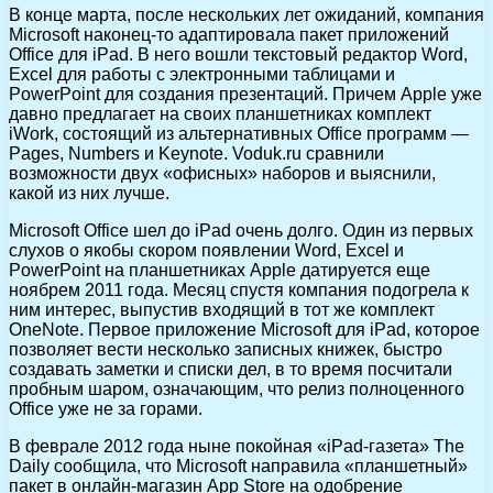
В конце марта, после нескольких лет ожиданий, компания
Microsoft наконец-то адаптировала пакет приложений
Office для iPad. В него вошли текстовый редактор Word,
Excel для работы с электронными таблицами и
PowerPoint для создания презентаций. Причем Apple уже
давно предлагает на своих планшетниках комплект
iWork, состоящий из альтернативных Office программ —
Pages, Numbers и Keynote. Voduk.ru сравнили
возможности двух «офисных» наборов и выяснили,
какой из них лучше.
Microsoft Office шел до iPad очень долго. Один из первых
слухов о якобы скором появлении Word, Excel и
PowerPoint на планшетниках Apple датируется еще
ноябрем 2011 года. Месяц спустя компания подогрела к
ним интерес, выпустив входящий в тот же комплект
OneNote. Первое приложение Microsoft для iPad, которое
позволяет вести несколько записных книжек, быстро
создавать заметки и списки дел, в то время посчитали
пробным шаром, означающим, что релиз полноценного
Office уже не за горами.
В феврале 2012 года ныне покойная «iPad-газета» The
Daily сообщила, что Microsoft направила «планшетный»
пакет в онлайн-магазин App Store на одобрение