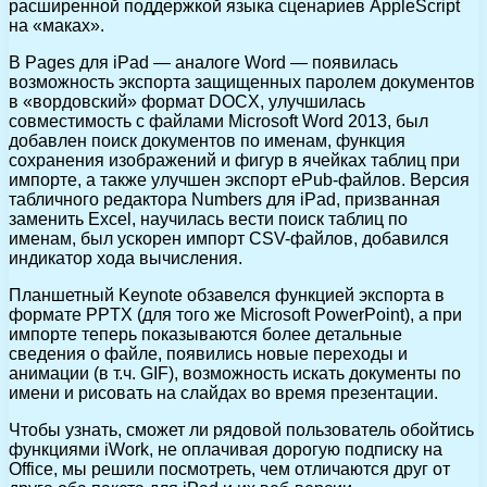
расширенной поддержкой языка сценариев AppleScript
на «маках».
В Pages для iPad — аналоге Word — появилась
возможность экспорта защищенных паролем документов
в «вордовский» формат DOCX, улучшилась
совместимость с файлами Microsoft Word 2013, был
добавлен поиск документов по именам, функция
сохранения изображений и фигур в ячейках таблиц при
импорте, а также улучшен экспорт ePub-файлов. Версия
табличного редактора Numbers для iPad, призванная
заменить Excel, научилась вести поиск таблиц по
именам, был ускорен импорт CSV-файлов, добавился
индикатор хода вычисления.
Планшетный Keynote обзавелся функцией экспорта в
формате PPTX (для того же Microsoft PowerPoint), а при
импорте теперь показываются более детальные
сведения о файле, появились новые переходы и
анимации (в т.ч. GIF), возможность искать документы по
имени и рисовать на слайдах во время презентации.
Чтобы узнать, сможет ли рядовой пользователь обойтись
функциями iWork, не оплачивая дорогую подписку на
Office, мы решили посмотреть, чем отличаются друг от