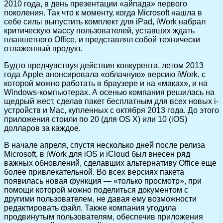
2010 года, в день презентации «айпада» первого
поколения. Так что к моменту, когда Microsoft нашла в
себе силы выпустить комплект для iPad, iWork набрал
критическую массу пользователей, уставших ждать
планшетного Office, и представлял собой технически
отлаженный продукт.
Будто предчувствуя действия конкурента, летом 2013
года Apple анонсировала «облачную» версию iWork, с
которой можно работать в браузере и на «маках», и на
Windows-компьютерах. А осенью компания решилась на
щедрый жест, сделав пакет бесплатным для всех новых i-
устройств и Mac, купленных с октября 2013 года. До этого
приложения стоили по 20 (для OS X) или 10 (iOS)
долларов за каждое.
В начале апреля, спустя несколько дней после релиза
Microsoft, в iWork для iOS и iCloud был внесен ряд
важных обновлений, сделавших альтернативу Office еще
более привлекательной. Во всех версиях пакета
появилась новая функция — «только просмотр», при
помощи которой можно поделиться документом с
другими пользователем, не давая ему возможности
редактировать файл. Также компания угодила
продвинутым пользователям, обеспечив приложения