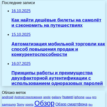
Последние записи
16.10.2025
Как найти дешёвые билеты на самолёт
и сэкономить на путешествиях
15.10.2025
Автоматизация мобильной торговли как
способ повышения продаж и
конкурентоспособности
16.07.2025
Принципы работы и преимущества
двухфакторной аутентификации с
использованием одноразовых паролей
Облако меток
huawei
android
galaxy
iphone
Android приложения
apple
pro
nasa
Обзор
Обзор смартфона
Sony
samsung
xperia
без