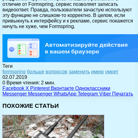
отличие от Formspring, сервис позволяет записать
видеоответ. Правда, пользователи зачастую используют
эту функцию не слишком-то корректно. В целом, если
привыкнуть к интерфейсу и к рекламе, сервис покажется
ничуть не хуже, чем Formspring.
Теги
formspring
больше
вопросов
заменить
имею
умрет
02.07.2019
0
Время чтения: 2 мин.
Facebook
X
Pinterest
Вконтакте
Одноклассники
Messenger
Messenger
WhatsApp
Telegram
Viber
Печатать
ПОХОЖИЕ СТАТЬИ