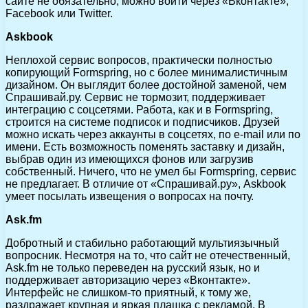
сайте не обязательно, можно войти через «Вконтакте»,
Facebook или Twitter.
Askbook
Неплохой сервис вопросов, практически полностью
копирующий Formspring, но с более минималистичным
дизайном. Он выглядит более достойной заменой, чем
Спрашивай.ру. Сервис не тормозит, поддерживает
интеграцию с соцсетями. Работа, как и в Formspring,
строится на системе подписок и подписчиков. Друзей
можно искать через аккаунты в соцсетях, по e-mail или по
имени. Есть возможность поменять заставку и дизайн,
выбрав один из имеющихся фонов или загрузив
собственный. Ничего, что не умел бы Formspring, сервис
не предлагает. В отличие от «Спрашивай.ру», Askbook
умеет посылать извещения о вопросах на почту.
Ask.fm
Добротный и стабильно работающий мультиязычный
вопросник. Несмотря на то, что сайт не отечественный,
Ask.fm не только переведен на русский язык, но и
поддерживает авторизацию через «Вконтакте».
Интерфейс не слишком-то приятный, к тому же,
раздражает крупная и яркая плашка с рекламой. В