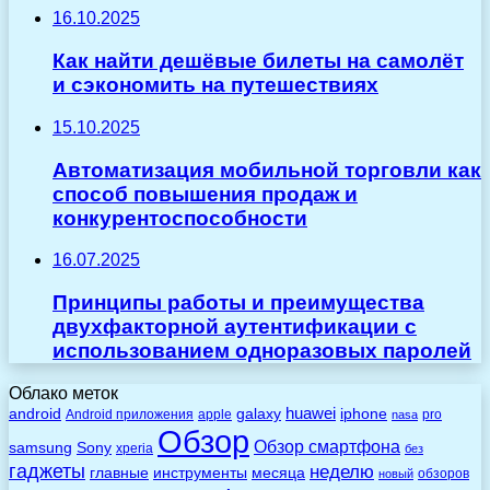
16.10.2025
Как найти дешёвые билеты на самолёт
и сэкономить на путешествиях
15.10.2025
Автоматизация мобильной торговли как
способ повышения продаж и
конкурентоспособности
16.07.2025
Принципы работы и преимущества
двухфакторной аутентификации с
использованием одноразовых паролей
Облако меток
huawei
android
galaxy
iphone
Android приложения
apple
pro
nasa
Обзор
Обзор смартфона
Sony
samsung
xperia
без
гаджеты
неделю
главные
инструменты
месяца
обзоров
новый