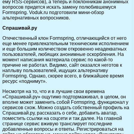
ему RSS-сервисов), а теперь и поклонникам анонимных
вопросов придется искать замену полюбившемуся
Formspring. Voduk.ru подготовили мини-обзор
альтернативных вопросников.
Спрашивай.ру
Отечественный клон Formspring, отличающийся от него
еще менее привлекательным техническим исполнением
и еще большим количеством откровенно неадекватных
пользователей, любящих анонимные оскорбления. На
момент написания материала сервис по какой-то
причине не работал. Видимо, сайт оказался неготов к
наплыву пользователей, ищущих альтернативу
Formspring. Однако, скорее всего, в ближайшее время
ресурс «поднимут».
Несмотря на то, что и в лучшие свои времена
«Спрашивай.ру» ощутимо подтормаживал, в целом, он
вполне может заменить собой Formspring, функционал у
сервисов схож. Можно создать собственный профиль на
Спрашивай.ру, рассказать о себе, добавить аватар,
поместить ссылки на соцсети и так далее. На главной
странице сервис вживую транслирует последние
добавленные вопросы и ответы. Регистрироваться на