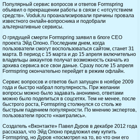
Популярный сервис вопросов и ответов Formspring
объявил о прекращении работы в связи с «отсутствием
средств». Voduk.ru проанализировали причины провала
известного онлайн-вопросника и подобрали
альтернативные сервисы.
О грядущей смерти Formspring заявил в блоге CEO
проекта Эйд Олоно. Последним днем, когда
пользователи смогут воспользоваться сайтом, станет 31
марта. В период с 15 марта и до 15 апреля включительно
владельцы аккаунтов получат возможность скачать из
архива сервиса все свои даные. Сразу после 15 апреля
Formspring окончательно перейдет в режим офлайн.
Сервис вопросов и ответов был запущен в ноябре 2009
года и быстро набрал популярность. При желании
вопросы можно было задавать анонимно, ответами
можно было поделиться в соцсетях. Тем не менее, после
быстрого роста, Formspring столкнулся со столь же
быстрым падением популярности. По мнению экспертов,
пользователи просто «наигрались».
Создатель «Вконтакте» Павел Дуров в декабре 2012 года
рассказал, что Эйд Олоно предложил ему купить
Formspring, но Дуров «посмотрел на то, во что они его