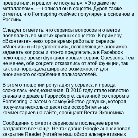
превратили, и решил не покупать». «Это даже не
металлолом», — написал он в соцсети. Дуров также
отметил, что Formspring «сейчас популярен в основном в
России».
Следует отметить, что сервисы вопросов и ответов
появлялись во многих крупных соцсетях. К примеру,
«Вконтакте» некоторое время работали сервисы
«Мнения» и «Предложения», позволяющие анонимно
задавать вопросы и что-то предлагать, а в Facebook
некоторое время функционировал сервис Questions. Тем
не менее, обе соцсети отказались от этой функции, так
как она порождала широкие возможности для
анонимного оскорбления пользователей.
В этом отношении репутация у сервиса и правда
сложилась неоднозначная. В 2010 году стало известно
сначала о драке в Гаррисберге, связанной со спором в
Formspring, а затем о самоубийстве девушки, которая
получила несколько десятков оскорбительных
комментариев на сайте, сообщают Вести.Экономика.
Сообщения о смерти сервисов в последнее время
раздаются все чаще. Не так давно Google анонсировал
закрытие Reader (читайте наш обзор альтернативных