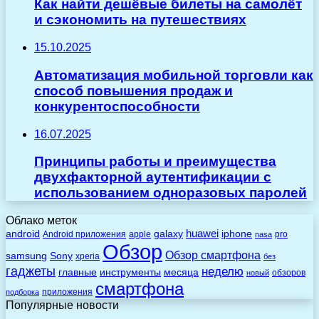
Как найти дешёвые билеты на самолёт
и сэкономить на путешествиях
15.10.2025
Автоматизация мобильной торговли как
способ повышения продаж и
конкурентоспособности
16.07.2025
Принципы работы и преимущества
двухфакторной аутентификации с
использованием одноразовых паролей
Облако меток
huawei
android
galaxy
iphone
Android приложения
apple
pro
nasa
Обзор
Обзор смартфона
Sony
samsung
xperia
без
гаджеты
неделю
главные
инструменты
месяца
обзоров
новый
смартфона
приложения
подборка
Популярные новости