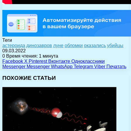
Теги
астероида
динозавров
луне
обломки
оказались
убийцы
09.03.2022
0
Время чтения: 1 минута
Facebook
X
Pinterest
Вконтакте
Одноклассники
Messenger
Messenger
WhatsApp
Telegram
Viber
Печатать
ПОХОЖИЕ СТАТЬИ