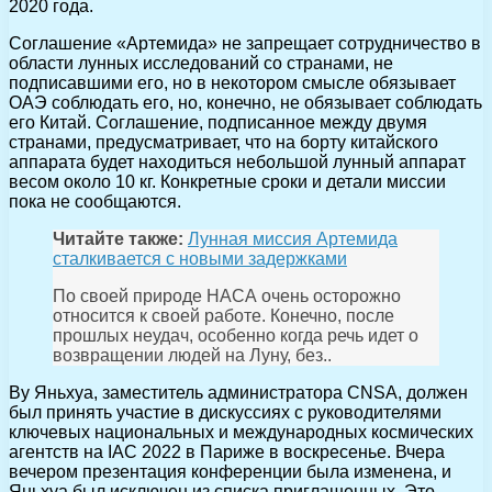
2020 года.
Соглашение «Артемида» не запрещает сотрудничество в
области лунных исследований со странами, не
подписавшими его, но в некотором смысле обязывает
ОАЭ соблюдать его, но, конечно, не обязывает соблюдать
его Китай. Соглашение, подписанное между двумя
странами, предусматривает, что на борту китайского
аппарата будет находиться небольшой лунный аппарат
весом около 10 кг. Конкретные сроки и детали миссии
пока не сообщаются.
Читайте также:
Лунная миссия Артемида
сталкивается с новыми задержками
По своей природе НАСА очень осторожно
относится к своей работе. Конечно, после
прошлых неудач, особенно когда речь идет о
возвращении людей на Луну, без..
Ву Яньхуа, заместитель администратора CNSA, должен
был принять участие в дискуссиях с руководителями
ключевых национальных и международных космических
агентств на IAC 2022 в Париже в воскресенье. Вчера
вечером презентация конференции была изменена, и
Яньхуа был исключен из списка приглашенных. Это