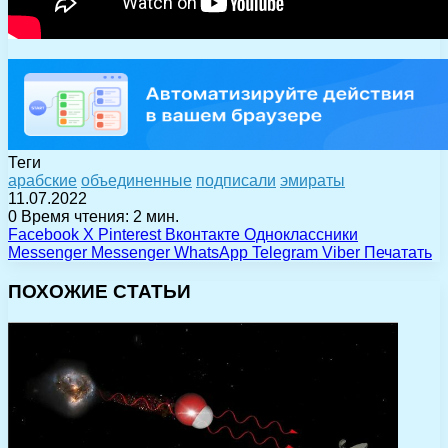
Теги
арабские
объединенные
подписали
эмираты
11.07.2022
0
Время чтения: 2 мин.
Facebook
X
Pinterest
Вконтакте
Одноклассники
Messenger
Messenger
WhatsApp
Telegram
Viber
Печатать
ПОХОЖИЕ СТАТЬИ