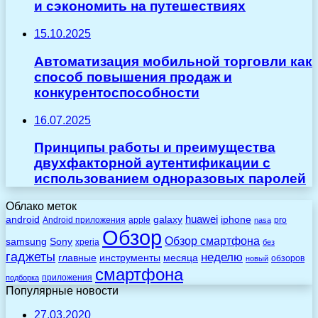
и сэкономить на путешествиях
15.10.2025
Автоматизация мобильной торговли как
способ повышения продаж и
конкурентоспособности
16.07.2025
Принципы работы и преимущества
двухфакторной аутентификации с
использованием одноразовых паролей
Облако меток
huawei
android
galaxy
iphone
Android приложения
apple
pro
nasa
Обзор
Обзор смартфона
Sony
samsung
xperia
без
гаджеты
неделю
главные
инструменты
месяца
обзоров
новый
смартфона
приложения
подборка
Популярные новости
27.03.2020