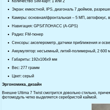
Количество SIM-карт: 1 или 2
Экран: емкостной, IPS, диагональ 7 дюймов, разрешен
Камеры: основная/фронтальная – 5 МП, автофокус,
Навигация: GPS/ГЛОНАСС (A-GPS)
Радио: FM-тюнер
Сенсоры: акселерометр, датчики приближения и осв
Аккумулятор: несъемный, литий-полимерный, 2 600 мА
Габариты: 192x106x9 мм
Вес: 277 грамм
Цвет: серый
Эргономика, дизайн
Внешне Ultima 7 Twist смотрится довольно стильно, прич
фотомодуль четко выделяется серебристой каймой.