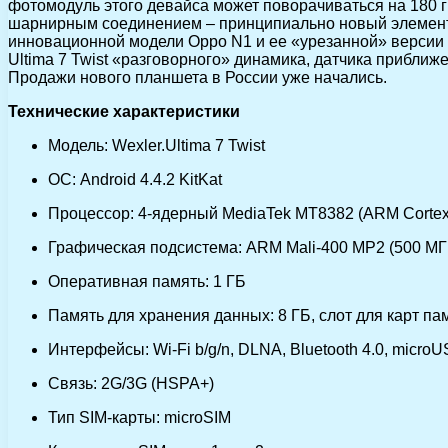
фотомодуль этого девайса может поворачиваться на 180 г
шарнирным соединением – принципиально новый элемент 
инновационной модели Oppo N1 и ее «урезанной» версии O
Ultima 7 Twist «разговорного» динамика, датчика приближ
Продажи нового планшета в России уже начались.
Технические характеристики
Модель: Wexler.Ultima 7 Twist
ОС: Android 4.4.2 KitKat
Процессор: 4-ядерный MediaTek MT8382 (ARM Cortex-
Графическая подсистема: ARM Mali-400 MP2 (500 МГ
Оперативная память: 1 ГБ
Память для хранения данных: 8 ГБ, слот для карт па
Интерфейсы: Wi-Fi b/g/n, DLNA, Bluetooth 4.0, micr
Связь: 2G/3G (HSPA+)
Тип SIM-карты: microSIM