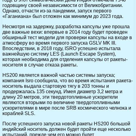
годовщину своей независимости от Великобритании.
Однако, отчасти из-за пандемии, запуск первого
«Гаганиана» был отложен как минимум до 2023 года.
Несмотря на задержку, разработка капсулы уже прошла
две важные вехи: впервые в 2014 году будет проведен
обширный тест модели для проверки капсулы на входе в
атмосферу во время первого запуска GSLV MK III.
Впоследствии, в 2018 году, ISRO успешно испытала
важнейшую систему LES (Launch Escape System),
которая необходима для отделения капсулы от ракеты-
носителя в случае отказа ракеты.
HS200 является важной частью системы запуска;
компания Isro сообщила, что во время испытания ракета-
носитель выдала стартовую тягу в 203 тонны и
продержалась 135 секунд. Имея диаметр 3,2 метра и
длину 20 метров, эти твердотопливные ускорители
являются вторыми по величине твердотопливными
ускорителями в мире после SRB космического челнока и
кораблей SLS.
После успешного запуска новой ракеты HS200 большой
индийский носитель должен будет пройти еще несколько
испытаний, прежде чем его можно будет