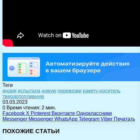
Теги
индия
испытала
новую
перевозки
ракету-носитель
твердотопливную
03.03.2023
0
Время чтения: 2 мин.
Facebook
X
Pinterest
Вконтакте
Одноклассники
Messenger
Messenger
WhatsApp
Telegram
Viber
Печатать
ПОХОЖИЕ СТАТЬИ