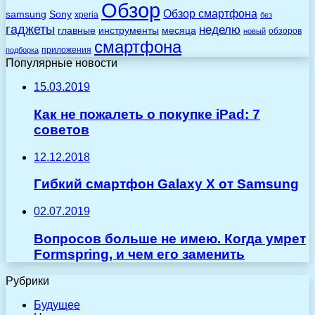
Обзор
Обзор смартфона
Sony
samsung
xperia
без
гаджеты
неделю
главные
инструменты
месяца
обзоров
новый
смартфона
приложения
подборка
Популярные новости
15.03.2019
Как не пожалеть о покупке iPad: 7
советов
12.12.2018
Гибкий смартфон Galaxy X от Samsung
02.07.2019
Вопросов больше не имею. Когда умрет
Formspring, и чем его заменить
Рубрики
Будущее