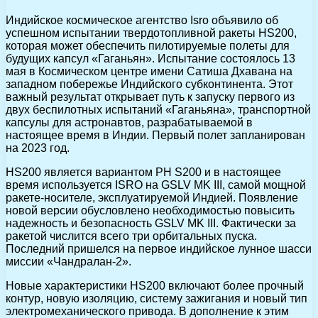
Индийское космическое агентство Isro объявило об
успешном испытании твердотопливной ракеты HS200,
которая может обеспечить пилотируемые полеты для
будущих капсул «Гаганьян». Испытание состоялось 13
мая в Космическом центре имени Сатиша Дхавана на
западном побережье Индийского субконтинента. Этот
важный результат открывает путь к запуску первого из
двух беспилотных испытаний «Гаганьяна», транспортной
капсулы для астронавтов, разрабатываемой в
настоящее время в Индии. Первый полет запланирован
на 2023 год.
HS200 является вариантом PH S200 и в настоящее
время используется ISRO на GSLV MK III, самой мощной
ракете-носителе, эксплуатируемой Индией. Появление
новой версии обусловлено необходимостью повысить
надежность и безопасность GSLV MK III. Фактически за
ракетой числится всего три орбитальных пуска.
Последний пришелся на первое индийское лунное шасси
миссии «Чандралан-2».
Новые характеристики HS200 включают более прочный
контур, новую изоляцию, систему зажигания и новый тип
электромеханического привода. В дополнение к этим