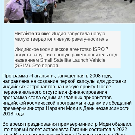
Читайте также:
Индия запустила новую
малую твердотопливную ракету-носитель
Индийское космическое агентство ISRO 7
августа запустило новую ракету-носитель под
названием Small Satellite Launch Vehicle
(SSLV). Это первая..
Программа «Гаганьян», запущенная в 2008 году,
направлена на создание первой капсулы для доставки
индийских астронавтов на низкую орбиту. После
первоначального отсутствия финансирования
программа стала одним из главных приоритетов
индийской космической программы и одним из обещаний
премьер-министра Наранги Моди в День независимости
2018 года.
Во время празднования премьер-министр Моди объявил,
что первый полет астронавта Гагании состоится в 2022
году. В этот символический день Индия отмечала 75-ю