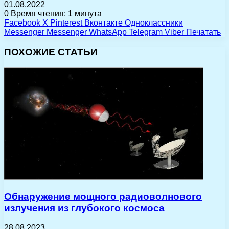
01.08.2022
0
Время чтения: 1 минута
Facebook
X
Pinterest
Вконтакте
Одноклассники
Messenger
Messenger
WhatsApp
Telegram
Viber
Печатать
ПОХОЖИЕ СТАТЬИ
Обнаружение мощного радиоволнового
излучения из глубокого космоса
28.08.2023