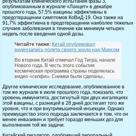
результатам клинического испытания фазы 3,
опубликованным в журнале «Ланцет» в декабре
прошлого года, 57,5% вакцины эффективны в
предотвращении симптомов КоВиД-19. Она также на
91,7% эффективна в предотвращении наиболее тяжелых
случаев заболевания в течение как минимум четырех
недель после введения одной дозы.
Читайте также:
Китай опубликовал
видеозапись полета своего зонда над Марсом
Во вторник Китай отмечал Год Тигра, начало
Нового года. В честь этого события
космическая программа страны поделилась
видео «селфи». Снимки были сделаны..
Другое клиническое исследование, опубликованное в
том же журнале в июле прошлого года, показало, что
уровень иммунитета, достигнутый при двух ингаляциях
этой вакцины, с разницей в 28 дней достигает того же
уровня, что и при внутримышечной инъекции. Однако
преимущество этого подхода заключается в том, что он
менее инвазивен и требует гораздо меньших доз для
выполнения той же задачи.
Китайский регулятор, одобривший пероральный