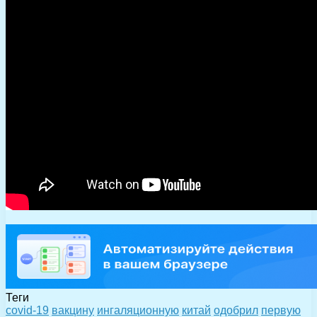
Теги
covid-19
вакцину
ингаляционную
китай
одобрил
первую