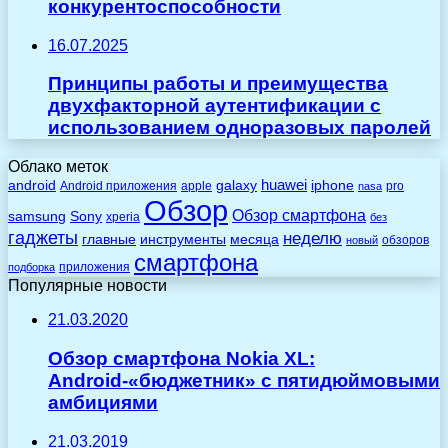
конкурентоспособности
16.07.2025
Принципы работы и преимущества
двухфакторной аутентификации с
использованием одноразовых паролей
Облако меток
huawei
android
galaxy
iphone
Android приложения
apple
pro
nasa
Обзор
Обзор смартфона
Sony
samsung
xperia
без
гаджеты
неделю
главные
инструменты
месяца
обзоров
новый
смартфона
приложения
подборка
Популярные новости
21.03.2020
Обзор смартфона Nokia XL:
Android-«бюджетник» с пятидюймовыми
амбициями
21.03.2019