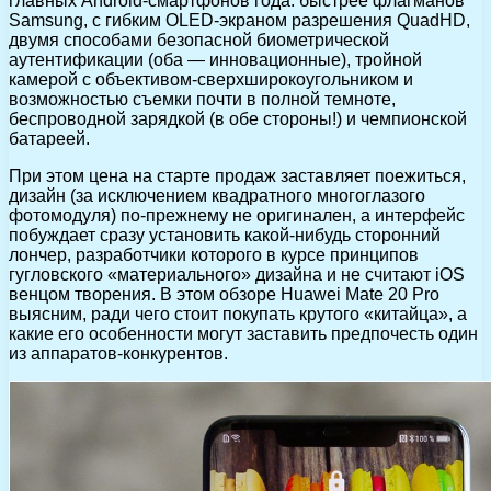
главных Android-смартфонов года: быстрее флагманов
Samsung, с гибким OLED-экраном разрешения QuadHD,
двумя способами безопасной биометрической
аутентификации (оба — инновационные), тройной
камерой с объективом-сверхширокоугольником и
возможностью съемки почти в полной темноте,
беспроводной зарядкой (в обе стороны!) и чемпионской
батареей.
При этом цена на старте продаж заставляет поежиться,
дизайн (за исключением квадратного многоглазого
фотомодуля) по-прежнему не оригинален, а интерфейс
побуждает сразу установить какой-нибудь сторонний
лончер, разработчики которого в курсе принципов
гугловского «материального» дизайна и не считают iOS
венцом творения. В этом обзоре Huawei Mate 20 Pro
выясним, ради чего стоит покупать крутого «китайца», а
какие его особенности могут заставить предпочесть один
из аппаратов-конкурентов.