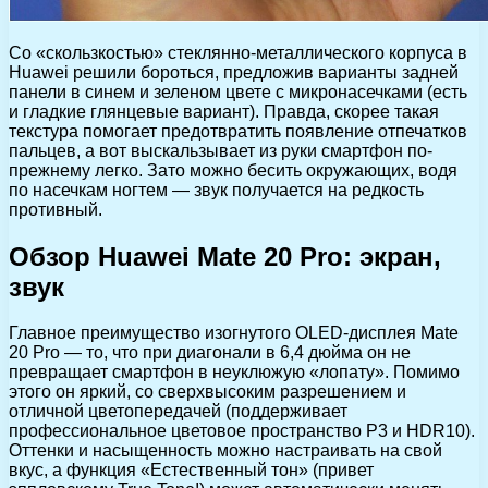
Со «скользкостью» стеклянно-металлического корпуса в
Huawei решили бороться, предложив варианты задней
панели в синем и зеленом цвете с микронасечками (есть
и гладкие глянцевые вариант). Правда, скорее такая
текстура помогает предотвратить появление отпечатков
пальцев, а вот выскальзывает из руки смартфон по-
прежнему легко. Зато можно бесить окружающих, водя
по насечкам ногтем — звук получается на редкость
противный.
Обзор Huawei Mate 20 Pro: экран,
звук
Главное преимущество изогнутого OLED-дисплея Mate
20 Pro — то, что при диагонали в 6,4 дюйма он не
превращает смартфон в неуклюжую «лопату». Помимо
этого он яркий, со сверхвысоким разрешением и
отличной цветопередачей (поддерживает
профессиональное цветовое пространство P3 и HDR10).
Оттенки и насыщенность можно настраивать на свой
вкус, а функция «Естественный тон» (привет