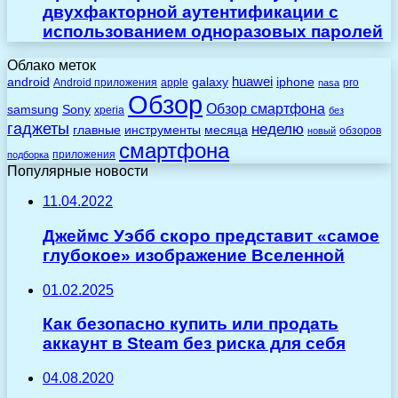
двухфакторной аутентификации с
использованием одноразовых паролей
Облако меток
huawei
android
galaxy
iphone
Android приложения
apple
pro
nasa
Обзор
Обзор смартфона
Sony
samsung
xperia
без
гаджеты
неделю
главные
инструменты
месяца
обзоров
новый
смартфона
приложения
подборка
Популярные новости
11.04.2022
Джеймс Уэбб скоро представит «самое
глубокое» изображение Вселенной
01.02.2025
Как безопасно купить или продать
аккаунт в Steam без риска для себя
04.08.2020