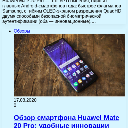
Huawei Mate 20 Pro — это, без сомнения, один из
главных Android-смартфонов года: быстрее флагманов
Samsung, с гибким OLED-экраном разрешения QuadHD,
двумя способами безопасной биометрической
аутентификации (оба — инновационные),…
Обзоры
17.03.2020
0
Обзор смартфона Huawei Mate
20 Pro: удобные инновации