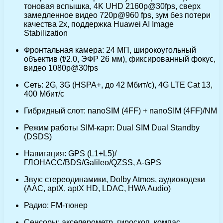
тоновая вспышка, 4K UHD 2160p@30fps, сверх
замедленное видео 720p@960 fps, зум без потери
качества 2х, поддержка Huawei AI Image
Stabilization
Фронтальная камера: 24 МП, широкоугольный
объектив (f/2.0, ЭФР 26 мм), фиксированный фокус,
видео 1080p@30fps
Сеть: 2G, 3G (HSPA+, до 42 Мбит/с), 4G LTE Cat 13,
400 Мбит/с
Гибридный слот: nanoSIM (4FF) + nanoSIM (4FF)/NM
Режим работы SIM-карт: Dual SIM Dual Standby
(DSDS)
Навигация: GPS (L1+L5)/
ГЛОНАСС/BDS/Galileo/QZSS, A-GPS
Звук: стереодинамики, Dolby Atmos, аудиокодеки
(AAC, aptX, aptX HD, LDAC, HWA Audio)
Радио: FM-тюнер
Сенсоры: акселерометр, гироскоп, компас,