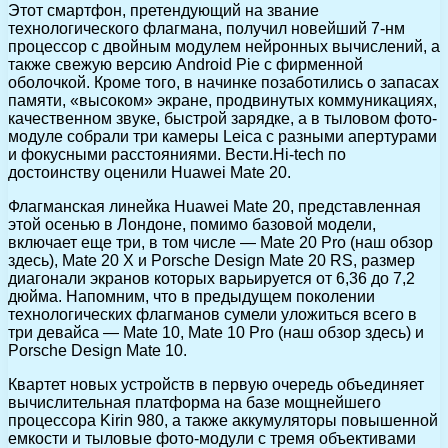
Этот смартфон, претендующий на звание
технологического флагмана, получил новейший 7-нм
процессор с двойным модулем нейронных вычислений, а
также свежую версию Android Pie с фирменной
оболочкой.
Кроме того, в начинке позаботились о запасах
памяти, «высоком» экране, продвинутых коммуникациях,
качественном звуке, быстрой зарядке, а в тыловом фото-
модуле собрали три камеры Leica с разными апертурами
и фокусными расстояниями. Вести.Hi-tech по
достоинству оценили Huawei Mate 20.
Флагманская линейка Huawei Mate 20, представленная
этой осенью в Лондоне, помимо базовой модели,
включает еще три, в том числе — Mate 20 Pro (наш обзор
здесь), Mate 20 X и Porsche Design Mate 20 RS, размер
диагонали экранов которых варьируется от 6,36 до 7,2
дюйма. Напомним, что в предыдущем поколении
технологических флагманов сумели уложиться всего в
три девайса — Mate 10, Mate 10 Pro (наш обзор здесь) и
Porsche Design Mate 10.
Квартет новых устройств в первую очередь объединяет
вычислительная платформа на базе мощнейшего
процессора Kirin 980, а также аккумуляторы повышенной
емкости и тыловые фото-модули с тремя объективами