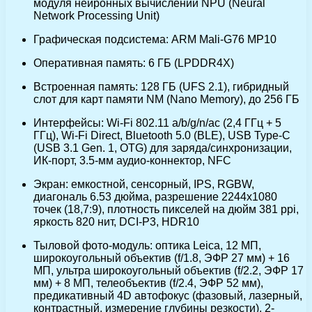
модуля нейронных вычислений NPU (Neural
Network Processing Unit)
Графическая подсистема: ARM Mali-G76 MP10
Оперативная память: 6 ГБ (LPDDR4Х)
Встроенная память: 128 ГБ (UFS 2.1), гибридный
слот для карт памяти NM (Nano Memory), до 256 ГБ
Интерфейсы: Wi-Fi 802.11 a/b/g/n/ac (2,4 ГГц + 5
ГГц), Wi-Fi Direct, Bluetooth 5.0 (BLE), USB Type-C
(USB 3.1 Gen. 1, OTG) для заряда/синхронизации,
ИК-порт, 3.5-мм аудио-коннектор, NFC
Экран: емкостной, сенсорный, IPS, RGBW,
диагональ 6.53 дюйма, разрешение 2244х1080
точек (18,7:9), плотность пикселей на дюйм 381 ppi,
яркость 820 нит, DCI-P3, HDR10
Тыловой фото-модуль: оптика Leica, 12 МП,
широкоугольный объектив (f/1.8, ЭФР 27 мм) + 16
МП, ультра широкоугольный объектив (f/2.2, ЭФР 17
мм) + 8 МП, телеобъектив (f/2.4, ЭФР 52 мм),
предикативный 4D автофокус (фазовый, лазерный,
контрастный, измерение глубины резкости), 2-