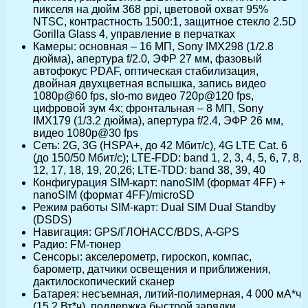
пикселя на дюйм 368 ppi, цветовой охват 95%
NTSC, контрастность 1500:1, защитное стекло 2.5D
Gorilla Glass 4, управление в перчатках
Камеры: основная – 16 МП, Sony IMX298 (1/2.8
дюйма), апертура f/2.0, ЭФР 27 мм, фазовый
автофокус PDAF, оптическая стабилизация,
двойная двухцветная вспышка, запись видео
1080p@60 fps, slo-mo видео 720p@120 fps,
цифровой зум 4х; фронтальная – 8 МП, Sony
IMX179 (1/3.2 дюйма), апертура f/2.4, ЭФР 26 мм,
видео 1080p@30 fps
Сеть: 2G, 3G (HSPA+, до 42 Мбит/с), 4G LTE Cat. 6
(до 150/50 Мбит/с); LTE-FDD: band 1, 2, 3, 4, 5, 6, 7, 8,
12, 17, 18, 19, 20,26; LTE-TDD: band 38, 39, 40
Конфигурация SIM-карт: nanoSIM (формат 4FF) +
nanoSIM (формат 4FF)/microSD
Режим работы SIM-карт: Dual SIM Dual Standby
(DSDS)
Навигация: GPS/ГЛОНАСС/BDS, A-GPS
Радио: FM-тюнер
Сенсоры: акселерометр, гироскоп, компас,
барометр, датчики освещения и приближения,
дактилоскопический сканер
Батарея: несъемная, литий-полимерная, 4 000 мА*ч
(15,2 Вт*ч), поддержка быстрой зарядки