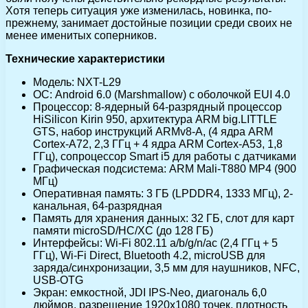
Хотя теперь ситуация уже изменилась, новинка, по-
прежнему, занимает достойные позиции среди своих не
менее именитых соперников.
Технические характеристики
Модель: NXT-L29
ОС: Android 6.0 (Marshmallow) с оболочкой EUI 4.0
Процессор: 8-ядерный 64-разрядный процессор
HiSilicon Kirin 950, архитектура ARM big.LITTLE
GTS, набор инструкций ARMv8-A, (4 ядра ARM
Cortex-A72, 2,3 ГГц + 4 ядра ARM Cortex-A53, 1,8
ГГц), сопроцессор Smart i5 для работы с датчиками
Графическая подсистема: ARM Mali-T880 MP4 (900
МГц)
Оперативная память: 3 ГБ (LPDDR4, 1333 МГц), 2-
канальная, 64-разрядная
Память для хранения данных: 32 ГБ, слот для карт
памяти microSD/HC/XC (до 128 ГБ)
Интерфейсы: Wi-Fi 802.11 a/b/g/n/ac (2,4 ГГц + 5
ГГц), Wi-Fi Direct, Bluetooth 4.2, microUSB для
заряда/синхронизации, 3,5 мм для наушников, NFC,
USB-OTG
Экран: емкостной, JDI IPS-Neo, диагональ 6,0
дюймов, разрешение 1920х1080 точек, плотность