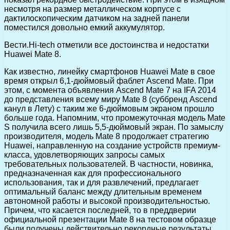
несмотря на размер металлическом корпусе с
дактилоскопическим датчиком на задней панели
поместился довольно емкий аккумулятор.
Вести.Hi-tech отметили все достоинства и недостатки
Huawei Mate 8.
Как известно, линейку смартфонов Huawei Mate в свое
время открыл 6,1-дюймовый фаблет Ascend Mate. При
этом, с момента объявления Ascend Mate 7 на IFA 2014
до представления всему миру Mate 8 (суббренд Ascend
канул в Лету) с таким же 6-дюймовым экраном прошло
больше года. Напомним, что промежуточная модель Mate
S получила всего лишь 5,5-дюймовый экран. По замыслу
производителя, модель Mate 8 продолжает стратегию
Huawei, направленную на создание устройств премиум-
класса, удовлетворяющих запросы самых
требовательных пользователей. В частности, новинка,
предназначенная как для профессионального
использования, так и для развлечений, предлагает
оптимальный баланс между длительным временем
автономной работы и высокой производительностью.
Причем, что касается последней, то в преддверии
официальной презентации Mate 8 на тестовом образце
были получены действительно рекордные результаты.