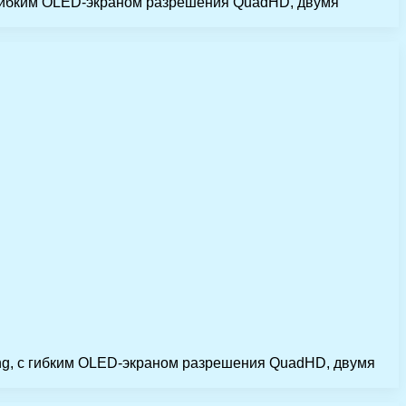
с гибким OLED-экраном разрешения QuadHD, двумя
ung, с гибким OLED-экраном разрешения QuadHD, двумя