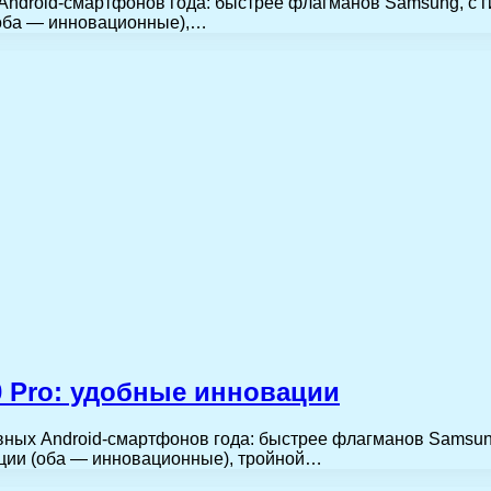
ых Android-смартфонов года: быстрее флагманов Samsung, 
(оба — инновационные),…
0 Pro: удобные инновации
главных Android-смартфонов года: быстрее флагманов Sams
ции (оба — инновационные), тройной…