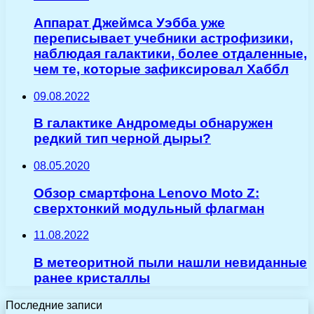
Аппарат Джеймса Уэбба уже
переписывает учебники астрофизики,
наблюдая галактики, более отдаленные,
чем те, которые зафиксировал Хаббл
09.08.2022
В галактике Андромеды обнаружен
редкий тип черной дыры?
08.05.2020
Обзор смартфона Lenovo Moto Z:
сверхтонкий модульный флагман
11.08.2022
В метеоритной пыли нашли невиданные
ранее кристаллы
Последние записи