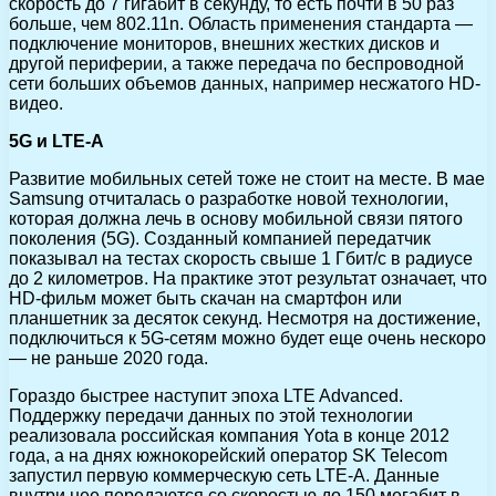
скорость до 7 гигабит в секунду, то есть почти в 50 раз
больше, чем 802.11n. Область применения стандарта —
подключение мониторов, внешних жестких дисков и
другой периферии, а также передача по беспроводной
сети больших объемов данных, например несжатого HD-
видео.
5G и LTE-A
Развитие мобильных сетей тоже не стоит на месте. В мае
Samsung отчиталась о разработке новой технологии,
которая должна лечь в основу мобильной связи пятого
поколения (5G). Созданный компанией передатчик
показывал на тестах скорость свыше 1 Гбит/с в радиусе
до 2 километров. На практике этот результат означает, что
HD-фильм может быть скачан на смартфон или
планшетник за десяток секунд. Несмотря на достижение,
подключиться к 5G-сетям можно будет еще очень нескоро
— не раньше 2020 года.
Гораздо быстрее наступит эпоха LTE Advanced.
Поддержку передачи данных по этой технологии
реализовала российская компания Yota в конце 2012
года, а на днях южнокорейский оператор SK Telecom
запустил первую коммерческую сеть LTE-A. Данные
внутри нее передаются со скоростью до 150 мегабит в