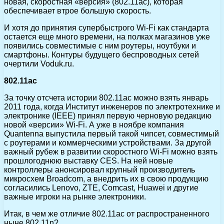
новая, скоростная «версия» (802.11ac), которая
обеспечивает втрое большую скорость.
И хотя до принятия супербыстрого Wi-Fi как стандарта
остается еще много времени, на полках магазинов уже
появились совместимые с ним роутеры, ноутбуки и
смартфоны. Контуры будущего беспроводных сетей
очертили Voduk.ru.
802.11ac
За точку отсчета истории 802.11ac можно взять январь
2011 года, когда Институт инженеров по электротехнике и
электронике (IEEE) принял первую черновую редакцию
новой «версии» Wi-Fi. А уже в ноябре компания
Quantenna выпустила первый такой чипсет, совместимый
с роутерами и коммерческими устройствами. За другой
важный рубеж в развитии скоростного Wi-Fi можно взять
прошлогоднюю выставку CES. На ней новые
контроллеры анонсировал крупный производитель
микросхем Broadcom, а внедрить их в свою продукцию
согласились Lenovo, ZTE, Comcast, Huawei и другие
важные игроки на рынке электроники.
Итак, в чем же отличие 802.11aс от распространенного
ныне 802.11n?