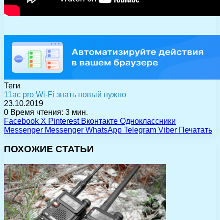
Теги
11ac
pro
Wi-Fi
знать
новый
нужно
23.10.2019
0
Время чтения: 3 мин.
Facebook
X
Pinterest
Вконтакте
Одноклассники
Messenger
Messenger
WhatsApp
Telegram
Viber
Печатать
ПОХОЖИЕ СТАТЬИ