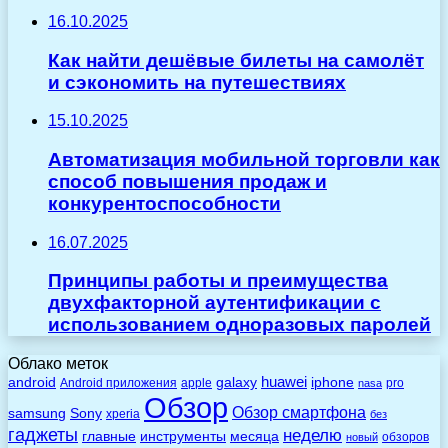
16.10.2025
Как найти дешёвые билеты на самолёт
и сэкономить на путешествиях
15.10.2025
Автоматизация мобильной торговли как
способ повышения продаж и
конкурентоспособности
16.07.2025
Принципы работы и преимущества
двухфакторной аутентификации с
использованием одноразовых паролей
Облако меток
huawei
android
galaxy
iphone
Android приложения
apple
pro
nasa
Обзор
Обзор смартфона
Sony
samsung
xperia
без
гаджеты
неделю
главные
инструменты
месяца
обзоров
новый