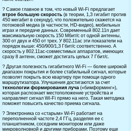
? Самое главное в том, что новый Wi-Fi предлагает
втрое большую скорость
(в теории, 1,3 гигабит против
450 мегабит в секунду), что положительно скажется на
потоковой медиа (в частности, HD-видео), мобильных
играх и передаче данных. Современный 802.11n дает
максимальную скорость 150 Мбит/с от одной антенны,
300 от двух и 450 от трех. У 802.11ac эти показатели на
порядок выше: 450/900/1,3 Гбит/с соответственно. А
скорость у 802.11ac-совместимых аппаратов, имеющих
сразу 8 антенн, сможет достигать целых 7 Гбит/c.
? Другая полезность гигабитного Wi-Fi — более широкой
диапазон покрытия и более стабильный сигнал, которые
позволят покрыть всю квартиру при помощи одного
маршрутизатора. Улучшения достигаются за счет
технологии формирования луча
(«бимформинг»),
которая распознает местоположение устройства и
направляет сигнал Wi-Fi прямо на него. Такая методика
поможет повысить качество приема сигнала.
? Электроника со «старым» Wi-Fi работает на
переполненной частоте 2,4 ГГц, разделяя ее с
планшетником, соседним монитором или даже
микроволновкой и другими приборами. Поэтому еще