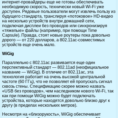
интернет-провайдеры еще не готовы обеспечивать
необходимую скорость, технически новый Wi-Fi уже
доступен. Рядовые пользователи могут извлечь пользу из
будущего стандарта, транслируя «потоковое» HD-видео
на несколько устройств внутри домашней сети,
подключая дисплеи без проводов или синхронизируя
«тяжелые» файлы (например, при помощи Time
Capsule). Правда, стоят новые роутеры пока довольно
дорого — от 220 долларов, а 802.11ac-совместимых
устройств еще очень мало.
WiGig
Параллельно с 802.11ac развивается еще один
перспективный стандарт — 802.11ad (неофициальное
название — WiGig). В отличие от 802.11ac, эта
технология работает на очень высокой центральной
частоте (60 ГГц), что не позволяет ей пропускать сигнал
сквозь стены. Спецификацию скорее можно назвать
«USB без проводов», чем наследником нового Wi-Fi, так
как при помощи WiGig можно будет подключать
устройства, которые находятся довольно близко друг к
другу (в пределах нескольких метров).
Несмотря на «близорукость», WiGig обеспечивает