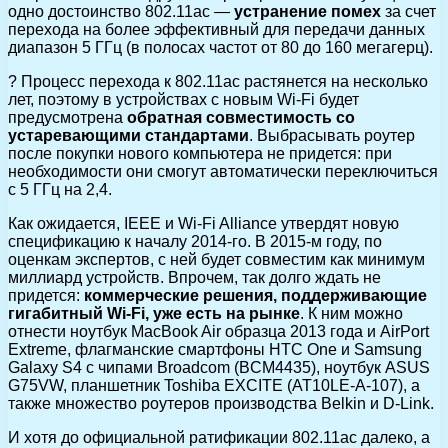
одно достоинство 802.11ac —
устранение помех
за счет
перехода на более эффективный для передачи данных
диапазон 5 ГГц (в полосах частот от 80 до 160 мегагерц).
? Процесс перехода к 802.11aс растянется на несколько
лет, поэтому в устройствах с новым Wi-Fi будет
предусмотрена
обратная совместимость со
устаревающими стандартами
. Выбрасывать роутер
после покупки нового компьютера не придется: при
необходимости они смогут автоматически переключиться
с 5 ГГц на 2,4.
Как ожидается, IEEE и Wi-Fi Alliance утвердят новую
спецификацию к началу 2014-го. В 2015-м году, по
оценкам экспертов, с ней будет совместим как минимум
миллиард устройств. Впрочем, так долго ждать не
придется:
коммерческие решения, поддерживающие
гигабитный Wi-Fi, уже есть на рынке
. К ним можно
отнести ноутбук MacBook Air образца 2013 года и AirPort
Extreme, флагманские смартфоны HTC One и Samsung
Galaxy S4 с чипами Broadcom (BCM4435), ноутбук ASUS
G75VW, планшетник Toshiba EXCITE (AT10LE-A-107), а
также множество роутеров производства Belkin и D-Link.
И хотя до официальной ратификации 802.11ac далеко, а