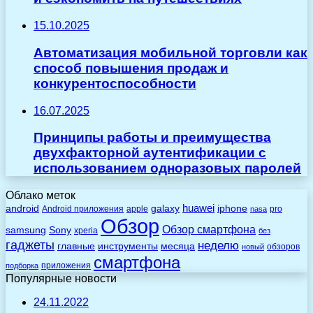
15.10.2025
Автоматизация мобильной торговли как
способ повышения продаж и
конкурентоспособности
16.07.2025
Принципы работы и преимущества
двухфакторной аутентификации с
использованием одноразовых паролей
Облако меток
huawei
android
galaxy
iphone
Android приложения
apple
pro
nasa
Обзор
Обзор смартфона
Sony
samsung
xperia
без
гаджеты
неделю
главные
инструменты
месяца
обзоров
новый
смартфона
приложения
подборка
Популярные новости
24.11.2022