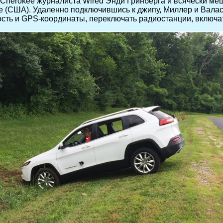
 Cherokee журналиста Wired Энди Гринберга и всячески ме
е (США). Удаленно подключившись к джипу, Миллер и Валасе
сть и GPS-координаты, переключать радиостанции, включать