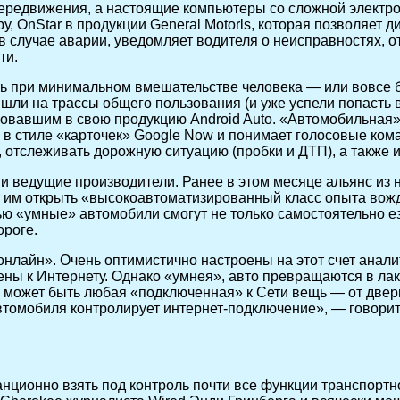
редвижения, а настоящие компьютеры со сложной электр
OnStar в продукции General Motorls, которая позволяет д
 случае аварии, уведомляет водителя о неисправностях, от
ти.
ить при минимальном вмешательстве человека — или вовсе 
шли на трассы общего пользования (и уже успели попасть 
ровавшим в свою продукцию Android Auto. «Автомобильная
в стиле «карточек» Google Now и понимает голосовые коман
 отслеживать дорожную ситуацию (пробки и ДТП), а также и
ведущие производители. Ранее в этом месяце альянс из не
т им открыть «высокоавтоматизированный класс опыта во
 «умные» автомобили смогут не только самостоятельно езди
ороге.
айн». Очень оптимистично настроены на этот счет аналитик
чены к Интернету. Однако «умнея», авто превращаются в л
, может быть любая «подключенная» к Сети вещь — от дверн
ы автомобиля контролирует интернет-подключение», — говор
анционно взять под контроль почти все функции транспортн