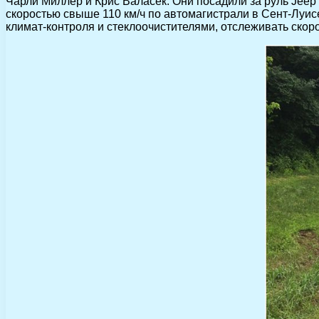
Чарли Миллер и Крис Валасек. Они посадили за руль Jeep
скоростью свыше 110 км/ч по автомагистрали в Сент-Луис
климат-контроля и стеклоочистителями, отслеживать скоро