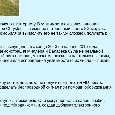
ючено к Интернету. В уязвимости оказался виноват
в Chrysler, — а именно встроенный в него 3G-модуль.
мобиля (а вычислить его не так уж сложно), получить к
ct, выпущенный с конца 2013 по начало 2015 года.
 Демонстрация Миллера и Валасека была не реальной
ый риск настоящего взлома оказался настолько высоким,
обилей для исправления уязвимости (в их числе — пикапы
до тех пор, пока не получит сигнал от RFID-брелка.
подделать беспроводной сигнал при помощи оборудования
ступ к автомобилю. Они могут попасть в салон, разбив
и под «бардачком», и, создав дубликат электронного