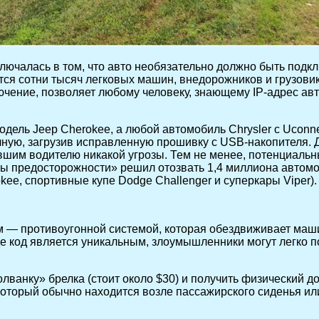
лючалась в том, что авто необязательно должно быть подкл
я сотни тысяч легковых машин, внедорожников и грузовико
чение, позволяет любому человеку, знающему IP-адрес авто
дель Jeep Cherokee, а любой автомобиль Chrysler с Uconne
чную, загрузив исправленную прошивку с USB-накопителя.
вшим водителю никакой угрозы. Тем не менее, потенциальн
меры предосторожности» решил отозвать 1,4 миллиона автом
ee, спортивные купе Dodge Challenger и суперкары Viper).
 противоугонной системой, которая обездвиживает машину 
е код является уникальным, злоумышленники могут легко 
лванку» брелка (стоит около $30) и получить физический до
 который обычно находится возле пассажирского сиденья ил