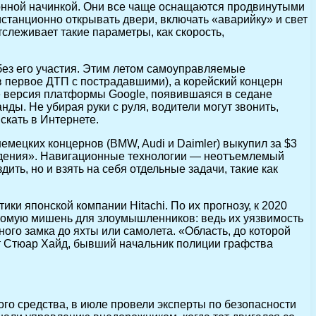
онной начинкой. Они все чаще оснащаются продвинутыми
истанционно открывать двери, включать «аварийку» и свет
слеживает такие параметры, как скорость,
без его участия. Этим летом самоуправляемые
в первое ДТП с пострадавшими), а корейский концерн
» версия платформы Google, появившаяся в седане
ды. Не убирая руки с руля, водители могут звонить,
скать в Интернете.
мецких концернов (BMW, Audi и Daimler) выкупил за $3
ждения». Навигационные технологии — неотъемлемый
ть, но и взять на себя отдельные задачи, такие как
и японской компании Hitachi. По их прогнозу, к 2020
акомую мишень для злоумышленников: ведь их уязвимость
ого замка до яхты или самолета. «Область, до которой
ит Стюар Хайд, бывший начальник полиции графства
ого средства, в июле провели эксперты по безопасности