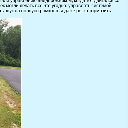
шали управлению внедорожником, когда тот двигался со
к могли делать все что угодно: управлять системой
 звук на полную громкость и даже резко тормозить.