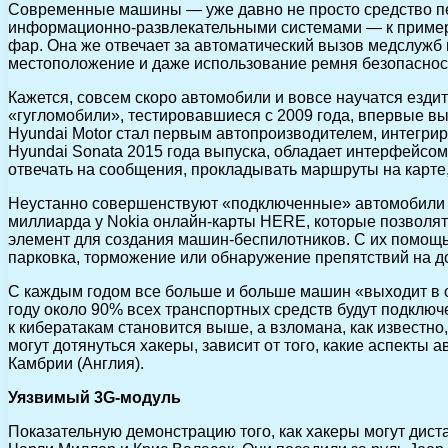
Современные машины — уже давно не просто средство пе
информационно-развлекательными системами — к примеру, 
фар. Она же отвечает за автоматический вызов медслужб в
местоположение и даже использование ремня безопаснос
Кажется, совсем скоро автомобили и вовсе научатся езд
«гугломобили», тестировавшиеся с 2009 года, впервые вы
Hyundai Motor стал первым автопроизводителем, интегри
Hyundai Sonata 2015 года выпуска, обладает интерфейсом 
отвечать на сообщения, прокладывать маршруты на карте,
Неустанно совершенствуют «подключенные» автомобили и 
миллиарда у Nokia онлайн-карты HERE, которые позволя
элемент для создания машин-беспилотников. С их помощью
парковка, торможение или обнаружение препятствий на д
С каждым годом все больше и больше машин «выходит в онл
году около 90% всех транспортных средств будут подклю
к кибератакам становится выше, а взломана, как известно
могут дотянуться хакеры, зависит от того, какие аспект
Камбрии (Англия).
Уязвимый 3G-модуль
Показательную демонстрацию того, как хакеры могут дист