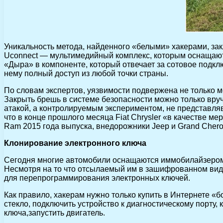
Уникальность метода, найденного «белыми» хакерами, зак
Uconnect — мультимедийный комплекс, которым оснащаютс
«Дыра» в компоненте, который отвечает за сотовое подклю
нему полный доступ из любой точки страны.
По словам экспертов, уязвимости подвержена не только мо
Закрыть брешь в системе безопасности можно только вру
атакой, а контролируемым экспериментом, не представля
что в конце прошлого месяца Fiat Chrysler «в качестве 
Ram 2015 года выпуска, внедорожники Jeep и Grand Cherok
Клонирование электронного ключа
Сегодня многие автомобили оснащаются иммобилайзером —
Несмотря на то что отсылаемый им в зашифрованном вид
для перепрограммирования электронных ключей.
Как правило, хакерам нужно только купить в Интернете «бо
стекло, подключить устройство к диагностическому порту,
ключа,запустить двигатель.