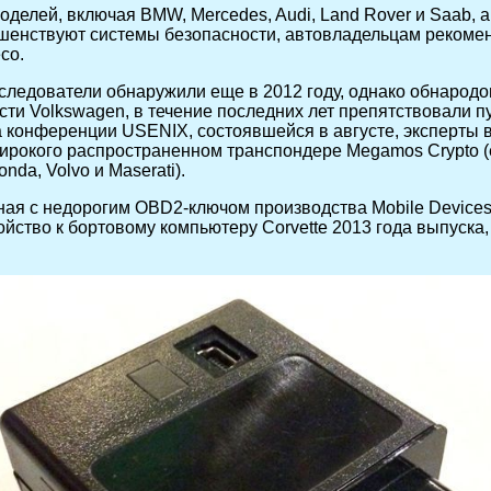
оделей, включая BMW, Mercedes, Audi, Land Rover и Saab, 
ершенствуют системы безопасности, автовладельцам реком
со.
следователи обнаружили еще в 2012 году, однако обнародо
сти Volkswagen, в течение последних лет препятствовали п
а конференции USENIX, состоявшейся в августе, эксперты в
рокого распространенном транспондере Megamos Crypto (е
nda, Volvo и Maserati).
нная с недорогим OBD2-ключом производства Mobile Device
ойство к бортовому компьютеру Corvette 2013 года выпуска