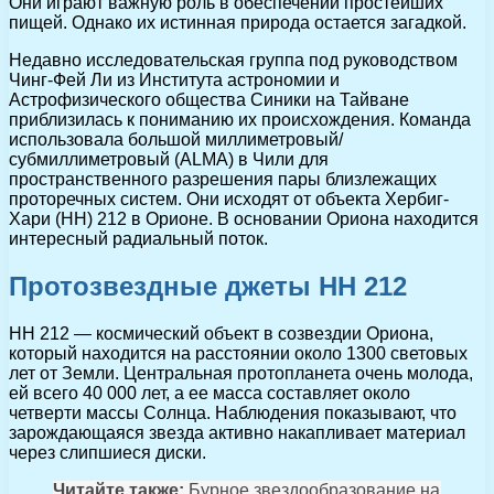
Они играют важную роль в обеспечении простейших
пищей. Однако их истинная природа остается загадкой.
Недавно исследовательская группа под руководством
Чинг-Фей Ли из Института астрономии и
Астрофизического общества Синики на Тайване
приблизилась к пониманию их происхождения. Команда
использовала большой миллиметровый/
субмиллиметровый (ALMA) в Чили для
пространственного разрешения пары близлежащих
проторечных систем. Они исходят от объекта Хербиг-
Хари (HH) 212 в Орионе. В основании Ориона находится
интересный радиальный поток.
Протозвездные джеты HH 212
HH 212 — космический объект в созвездии Ориона,
который находится на расстоянии около 1300 световых
лет от Земли. Центральная протопланета очень молода,
ей всего 40 000 лет, а ее масса составляет около
четверти массы Солнца. Наблюдения показывают, что
зарождающаяся звезда активно накапливает материал
через слипшиеся диски.
Читайте также:
Бурное звездообразование на