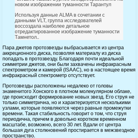
новом изображении туманности Тарантул
Используя данные ALMA в сочетании с
данными VLT, группа исследователей
воссоздала наиболее детальное
отредактированное изображение туманности
Тамнетол..
Пара джетов протозвезды выбрасывается из центра
аккреционного диска, позволяя материалу из диска
попадать в протозвезду. Благодаря почти идеальной
симметрии джетов, они были захвачены инфракрасным
спектрометром и камерой (ISAAC), но в настоящее время
инфракрасный спектрометр отсутствует.
Протозвезды расположены недалеко от головы
знаменитого Хонского в плотном молекулярном облаке,
где происходит формирование новых звезд. Его струя не
только симметрична, но и характеризуется несколькими
узлами, которые появляются через равные промежутки
времени. Такая стабильность говорит о том, что струя
периодична, причем в довольно коротком временном
масштабе, возможно, всего 30 лет. Вдали от центра
большая дуга столкновений простирается в межзвездное
пространство.