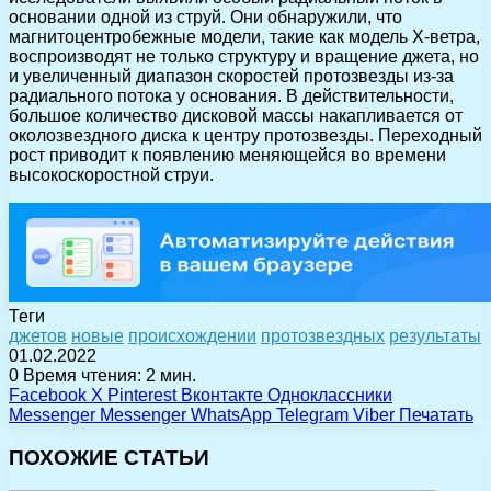
основании одной из струй. Они обнаружили, что
магнитоцентробежные модели, такие как модель X-ветра,
воспроизводят не только структуру и вращение джета, но
и увеличенный диапазон скоростей протозвезды из-за
радиального потока у основания. В действительности,
большое количество дисковой массы накапливается от
околозвездного диска к центру протозвезды. Переходный
рост приводит к появлению меняющейся во времени
высокоскоростной струи.
Теги
джетов
новые
происхождении
протозвездных
результаты
01.02.2022
0
Время чтения: 2 мин.
Facebook
X
Pinterest
Вконтакте
Одноклассники
Messenger
Messenger
WhatsApp
Telegram
Viber
Печатать
ПОХОЖИЕ СТАТЬИ