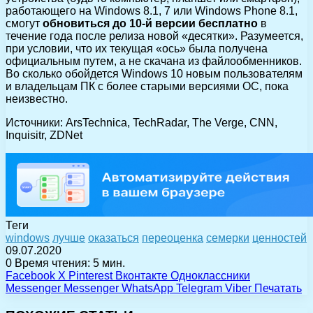
работающего на Windows 8.1, 7 или Windows Phone 8.1,
смогут
обновиться до 10-й версии бесплатно
в
течение года после релиза новой «десятки». Разумеется,
при условии, что их текущая «ось» была получена
официальным путем, а не скачана из файлообменников.
Во сколько обойдется Windows 10 новым пользователям
и владельцам ПК с более старыми версиями ОС, пока
неизвестно.
Источники: ArsTechnica, TechRadar, The Verge, CNN,
Inquisitr, ZDNet
Теги
windows
лучше
оказаться
переоценка
семерки
ценностей
09.07.2020
0
Время чтения: 5 мин.
Facebook
X
Pinterest
Вконтакте
Одноклассники
Messenger
Messenger
WhatsApp
Telegram
Viber
Печатать