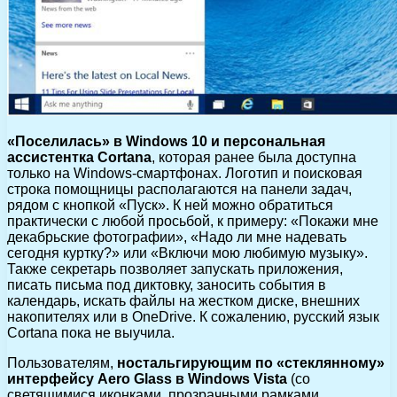
«Поселилась» в Windows 10 и персональная
ассистентка Cortana
, которая ранее была доступна
только на Windows-смартфонах. Логотип и поисковая
строка помощницы располагаются на панели задач,
рядом с кнопкой «Пуск». К ней можно обратиться
практически с любой просьбой, к примеру: «Покажи мне
декабрьские фотографии», «Надо ли мне надевать
сегодня куртку?» или «Включи мою любимую музыку».
Также секретарь позволяет запускать приложения,
писать письма под диктовку, заносить события в
календарь, искать файлы на жестком диске, внешних
накопителях или в OneDrive. К сожалению, русский язык
Cortana пока не выучила.
Пользователям,
ностальгирующим по «стеклянному»
интерфейсу Aero Glass в Windows Vista
(со
светящимися иконками, прозрачными рамками,