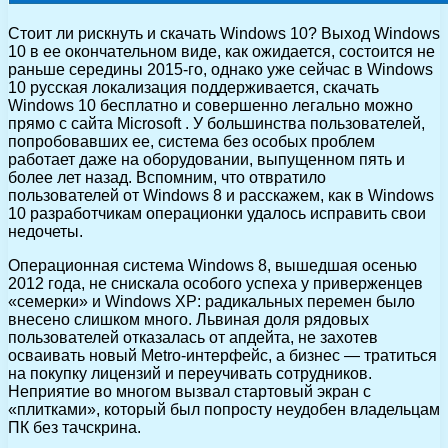
Стоит ли рискнуть и скачать Windows 10? Выход Windows
10 в ее окончательном виде, как ожидается, состоится не
раньше середины 2015-го, однако уже сейчас в Windows
10 русская локализация поддерживается, скачать
Windows 10 бесплатно и совершенно легально можно
прямо с сайта Microsoft . У большинства пользователей,
попробовавших ее, система без особых проблем
работает даже на оборудовании, выпущенном пять и
более лет назад. Вспомним, что отвратило
пользователей от Windows 8 и расскажем, как в Windows
10 разработчикам операционки удалось исправить свои
недочеты.
Операционная система Windows 8, вышедшая осенью
2012 года, не снискала особого успеха у приверженцев
«семерки» и Windows XP: радикальных перемен было
внесено слишком много. Львиная доля рядовых
пользователей отказалась от апдейта, не захотев
осваивать новый Metro-интерфейс, а бизнес — тратиться
на покупку лицензий и переучивать сотрудников.
Неприятие во многом вызвал стартовый экран с
«плитками», который был попросту неудобен владельцам
ПК без тачскрина.