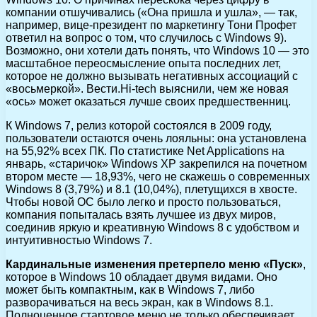
компании отшучивались («Она пришла и ушла», — так,
например, вице-президент по маркетингу Тони Профет
ответил на вопрос о том, что случилось с Windows 9).
Возможно, они хотели дать понять, что Windows 10 — это
масштабное переосмысление опыта последних лет,
которое не должно вызывать негативных ассоциаций с
«восьмеркой». Вести.Hi-tech выяснили, чем же новая
«ось» может оказаться лучше своих предшественниц.
К Windows 7, релиз которой состоялся в 2009 году,
пользователи остаются очень лояльны: она установлена
на 55,92% всех ПК. По статистике Net Applications на
январь, «старичок» Windows XP закрепился на почетном
втором месте — 18,93%, чего не скажешь о современных
Windows 8 (3,79%) и 8.1 (10,04%), плетущихся в хвосте.
Чтобы новой ОС было легко и просто пользоваться,
компания попыталась взять лучшее из двух миров,
соединив яркую и креативную Windows 8 с удобством и
интуитивностью Windows 7.
Кардинальные изменения претерпело меню «Пуск»
,
которое в Windows 10 обладает двумя видами. Оно
может быть компактным, как в Windows 7, либо
разворачиваться на весь экран, как в Windows 8.1.
Полноценное стартовое меню не только обеспечивает