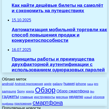
Как найти дешёвые билеты на самолёт
и сэкономить на путешествиях
15.10.2025
Автоматизация мобильной торговли как
способ повышения продаж и
конкурентоспособности
16.07.2025
Принципы работы и преимущества
двухфакторной аутентификации с
использованием одноразовых паролей
Облако меток
huawei
android
galaxy
iphone
Android приложения
apple
pro
nasa
Обзор
Обзор смартфона
Sony
samsung
xperia
без
гаджеты
неделю
главные
инструменты
месяца
обзоров
новый
смартфона
приложения
подборка
Популярные новости