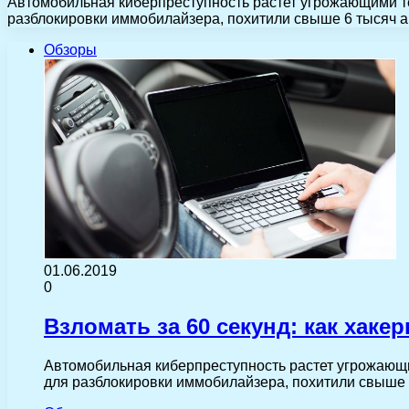
Автомобильная киберпреступность растет угрожающими те
разблокировки иммобилайзера, похитили свыше 6 тысяч а
Обзоры
01.06.2019
0
Взломать за 60 секунд: как хак
Автомобильная киберпреступность растет угрожающи
для разблокировки иммобилайзера, похитили свыше 