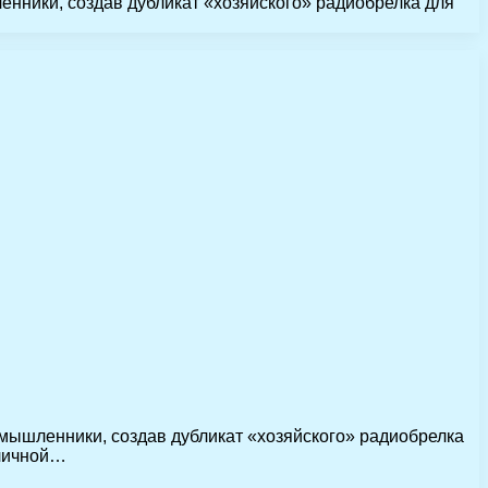
нники, создав дубликат «хозяйского» радиобрелка для
мышленники, создав дубликат «хозяйского» радиобрелка
оличной…