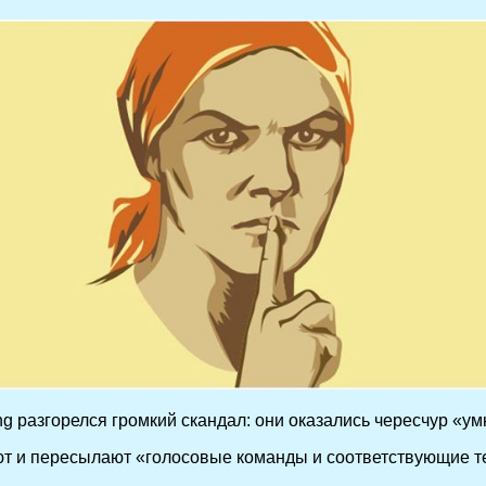
g разгорелся громкий скандал: они оказались чересчур «у
т и пересылают «голосовые команды и соответствующие тек