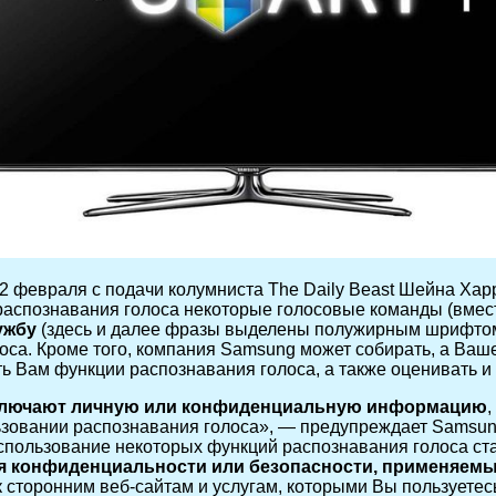
2 февраля с подачи колумниста The Daily Beast Шейна Ха
 распознавания голоса некоторые голосовые команды (вмес
ужбу
(здесь и далее фразы выделены полужирным шрифтом В
оса. Кроме того, компания Samsung может собирать, а Ваш
ь Вам функции распознавания голоса, а также оценивать и 
ключают личную или конфиденциальную информацию
зовании распознавания голоса», — предупреждает Samsung
спользование некоторых функций распознавания голоса ста
ия конфиденциальности или безопасности, применяемы
 сторонним веб-сайтам и услугам, которыми Вы пользуетес