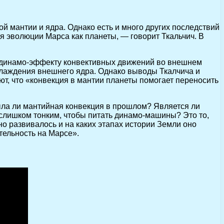
й мантии и ядра. Однако есть и много других последствий
я эволюции Марса как планеты, — говорит Ткальчич. В
ря динамо-эффекту конвективных движений во внешнем
охлаждения внешнего ядра. Однако выводы Ткалчича и
ют, что «конвекция в мантии планеты помогает переносить
ыла ли мантийная конвекция в прошлом? Является ли
слишком тонким, чтобы питать динамо-машины? Это то,
но развивалось и на каких этапах истории Земли оно
тельность на Марсе».