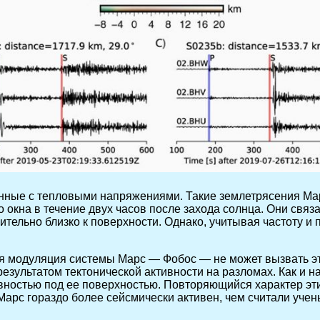
нные с тепловыми напряжениями. Такие землетрясения Мар
го окна в течение двух часов после захода солнца. Они св
ельно близко к поверхности. Однако, учитывая частоту и
ая модуляция системы Марс — Фобос — не может вызвать эт
езультатом тектонической активности на разломах. Как и н
ностью под ее поверхностью. Повторяющийся характер этих
Марс гораздо более сейсмически активен, чем считали учен