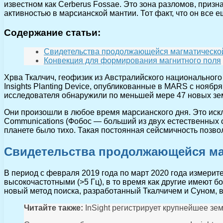
известном как Cerberus Fossae. Это зона разломов, приз
активностью в марсианской мантии. Тот факт, что он все е
Содержание статьи:
Свидетельства продолжающейся магматической
Конвекция для формирования магнитного поля
Хрва Ткалчич, геофизик из Австралийского национального
Insights Planting Device, опубликованные в MARS с нояб
исследователя обнаружили по меньшей мере 47 новых зем
Они произошли в любое время марсианского дня. Это иск
Communications (Фобос — больший из двух естественных 
планете было тихо. Такая постоянная сейсмичность позв
Свидетельства продолжающейся ма
В период с февраля 2019 года по март 2020 года измерит
высокочастотными (>5 Гц), в то время как другие имеют б
новый метод поиска, разработанный Ткалчичем и Суном, 
Читайте также:
InSight регистрирует крупнейшее зе