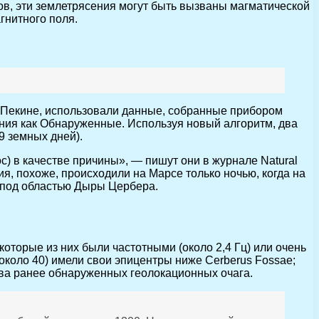
тов, эти землетрясения могут быть вызваны магматической
гнитного поля.
 в Пекине, использовали данные, собранные прибором
ения как Обнаруженные. Используя новый алгоритм, два
9 земных дней).
) в качестве причины», — пишут они в журнале Natural
, похоже, происходили на Марсе только ночью, когда на
ы под областью Дыры Цербера.
оторые из них были частотными (около 2,4 Гц) или очень
(около 40) имели свои эпицентры ниже Cerberus Fossae;
два ранее обнаруженных геолокационных очага.