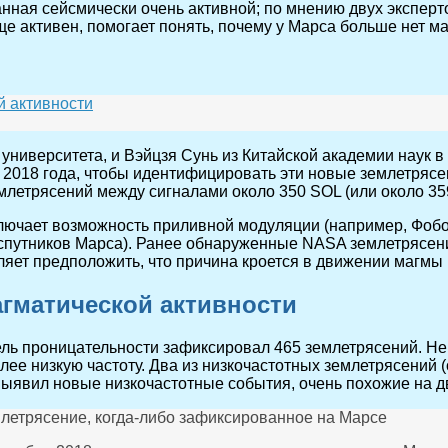
нанная сейсмически очень активной; по мнению двух экспер
ще активен, помогает понять, почему у Марса больше нет ма
 активности
 университета, и Вэйцзя Сунь из Китайской академии наук
ря 2018 года, чтобы идентифицировать эти новые землетряс
летрясений между сигналами около 350 SOL (или около 35
лючает возможность приливной модуляции (например, Фобос
спутников Марса). Ранее обнаруженные NASA землетрясения
оляет предположить, что причина кроется в движении магм
гматической активности
ель проницательности зафиксировал 465 землетрясений. Нек
олее низкую частоту. Два из низкочастотных землетрясений 
выявил новые низкочастотные события, очень похожие на 
млетрясение, когда-либо зафиксированное на Марсе