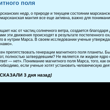
итного поля
сианских недр, о природе и текущем состоянии марсианско
о марсианская мантия все еще активна, важно для понимани
ищает нас от частиц солнечного ветра, создается благода
Сами эти движения происходят в результате постепенного 
то в нутрии Марса. В своем исследовании ученые утвержда
инамо».
жен препятствовать генерации магнитного поля планеты. Б
т, полностью затвердевшим? Не является ли жидкое ядро 
твет — нет». Понимание магнитного поля Марса, того, как о
еобходимо, если ученые хотят установить человеческую дея
СКАЗАЛИ 3 дня назад!