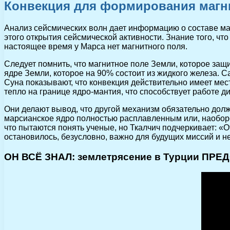
Конвекция для формирования магн
Анализ сейсмических волн дает информацию о составе мар
этого открытия сейсмической активности. Знание того, чт
настоящее время у Марса нет магнитного поля.
Следует помнить, что магнитное поле Земли, которое защ
ядре Земли, которое на 90% состоит из жидкого железа. 
Суна показывают, что конвекция действительно имеет мес
тепло на границе ядро-мантия, что способствует работе д
Они делают вывод, что другой механизм обязательно дол
марсианское ядро полностью расплавленным или, наоборо
что пытаются понять ученые, но Ткалчич подчеркивает: «О
остановилось, безусловно, важно для будущих миссий и н
ОН ВСЁ ЗНАЛ: землетрясение в Турции ПРЕД