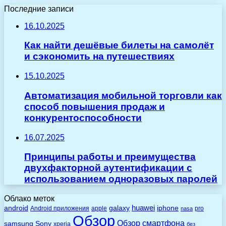
Последние записи
16.10.2025
Как найти дешёвые билеты на самолёт
и сэкономить на путешествиях
15.10.2025
Автоматизация мобильной торговли как
способ повышения продаж и
конкурентоспособности
16.07.2025
Принципы работы и преимущества
двухфакторной аутентификации с
использованием одноразовых паролей
Облако меток
huawei
android
galaxy
iphone
Android приложения
apple
pro
nasa
Обзор
Обзор смартфона
Sony
samsung
xperia
без