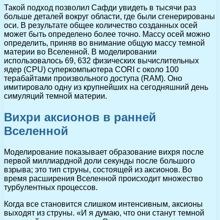
Такой подход позволил Сафди увидеть в тысячи раз
больше деталей вокруг области, где были сгенерированы
оси. В результате общее количество созданных осей
может быть определено более точно. Массу осей можно
определить, приняв во внимание общую массу темной
материи во Вселенной. В моделировании
использовалось 69, 632 физических вычислительных
ядер (CPU) суперкомпьютера CORI с около 100
терабайтами произвольного доступа (RAM). Оно
имитировало одну из крупнейших на сегодняшний день
симуляций темной материи.
Вихри аксионов в ранней
Вселенной
Моделирование показывает образование вихря после
первой миллиардной доли секунды после большого
взрыва; это тип струны, состоящей из аксионов. Во
время расширения Вселенной происходит множество
турбулентных процессов.
Когда все становится слишком интенсивным, аксионы
выходят из струны. «И я думаю, что они станут темной