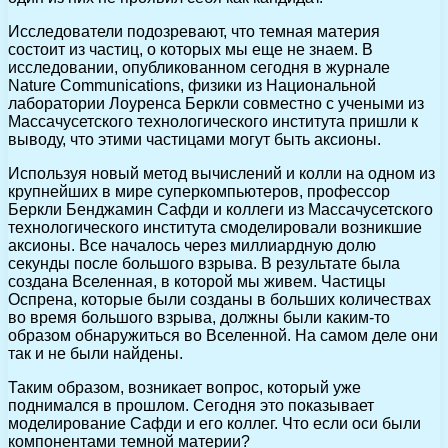
Исследователи подозревают, что темная материя
состоит из частиц, о которых мы еще не знаем. В
исследовании, опубликованном сегодня в журнале
Nature Communications, физики из Национальной
лаборатории Лоуренса Беркли совместно с учеными из
Массачусетского технологического института пришли к
выводу, что этими частицами могут быть аксионы.
Используя новый метод вычислений и колли на одном из
крупнейших в мире суперкомпьютеров, профессор
Беркли Бенджамин Сафди и коллеги из Массачусетского
технологического института смоделировали возникшие
аксионы. Все началось через миллиардную долю
секунды после большого взрыва. В результате была
создана Вселенная, в которой мы живем. Частицы
Оспрена, которые были созданы в больших количествах
во время большого взрыва, должны были каким-то
образом обнаружиться во Вселенной. На самом деле они
так и не были найдены.
Таким образом, возникает вопрос, который уже
поднимался в прошлом. Сегодня это показывает
моделирование Сафди и его коллег. Что если оси были
компонентами темной материи?