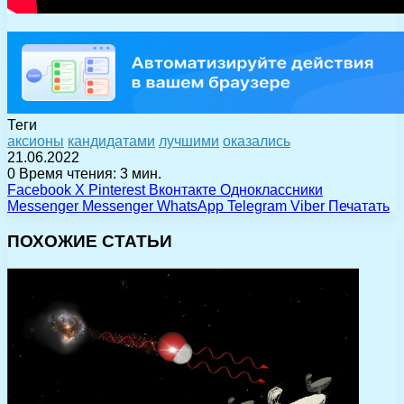
Теги
аксионы
кандидатами
лучшими
оказались
21.06.2022
0
Время чтения: 3 мин.
Facebook
X
Pinterest
Вконтакте
Одноклассники
Messenger
Messenger
WhatsApp
Telegram
Viber
Печатать
ПОХОЖИЕ СТАТЬИ