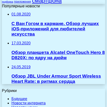
смартфона
приложения
подборка
Популярные новости
01.08.2020
С Ван Гогом в кармане. Обзор лучших
iOS-приложений для любителей
искусства
17.03.2020
Обзор планшета Alcatel OneTouch Hero 8
D820Х: по ядру на дюйм
24.05.2019
Обзор JBL Under Armour Sport Wireless
Heart Rate: в ритмах сердца
Рубрики
Будущее
Новости интернета