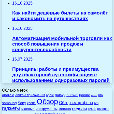
16.10.2025
Как найти дешёвые билеты на самолёт
и сэкономить на путешествиях
15.10.2025
Автоматизация мобильной торговли как
способ повышения продаж и
конкурентоспособности
16.07.2025
Принципы работы и преимущества
двухфакторной аутентификации с
использованием одноразовых паролей
Облако меток
huawei
android
galaxy
iphone
Android приложения
apple
pro
nasa
Обзор
Обзор смартфона
Sony
samsung
xperia
без
гаджеты
неделю
главные
инструменты
месяца
обзоров
новый