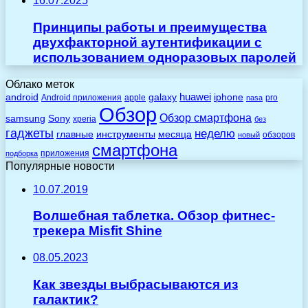
16.07.2025
Принципы работы и преимущества
двухфакторной аутентификации с
использованием одноразовых паролей
Облако меток
huawei
android
galaxy
iphone
Android приложения
apple
pro
nasa
Обзор
Обзор смартфона
Sony
samsung
xperia
без
гаджеты
неделю
главные
инструменты
месяца
обзоров
новый
смартфона
приложения
подборка
Популярные новости
10.07.2019
Волшебная таблетка. Обзор фитнес-
трекера Misfit Shine
08.05.2023
Как звезды выбрасываются из
галактик?