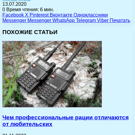
13.07.2020
0
Время чтения: 6 мин.
Facebook
X
Pinterest
Вконтакте
Одноклассники
Messenger
Messenger
WhatsApp
Telegram
Viber
Печатать
ПОХОЖИЕ СТАТЬИ
Чем профессиональные рации отличаются
от любительских