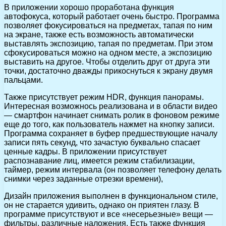
В приложении хорошо проработана функция
автофокуса, который работает очень быстро. Программа
позволяет фокусироваться на предметах, тапая по ним
на экране, также есть возможность автоматически
выставлять экспозицию, тапая по предметам. При этом
сфокусироваться можно на одном месте, а экспозицию
выставить на другое. Чтобы отделить друг от друга эти
точки, достаточно дважды прикоснуться к экрану двумя
пальцами.
Также присутствует режим HDR, функция панорамы.
Интересная возможнось реализована и в области видео
— смартфон начинает снимать ролик в фоновом режиме
еще до того, как пользователь нажмет на кнопку записи.
Программа сохраняет в буфер предшествующие началу
записи пять секунд, что зачастую буквально спасает
ценные кадры. В приложении присутствует
распознавание лиц, имеется режим стабилизации,
таймер, режим интервала (он позволяет телефону делать
снимки через заданные отрезки времени),
Дизайн приложения выполнен в функциональном стиле,
он не старается удивить, однако он приятен глазу. В
программе присутствуют и все «несерьезные» вещи —
фильтры, различные наложения. Есть также функция