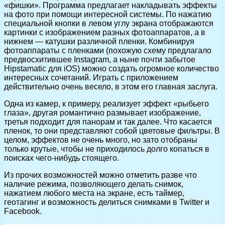
«фишки». Программа предлагает накладывать эффекты
на фото при помощи интересной системы. По нажатию
специальной кнопки в левом углу экрана отображаются
картинки с изображением разных фотоаппаратов, а в
нижнем — катушки различной пленки. Комбинируя
фотоаппараты с пленками (похожую схему предлагало
предвосхитившее Instagram, а ныне почти забытое
Hipstamatic для iOS) можно создать огромное количество
интересных сочетаний. Играть с приложением
действительно очень весело, в этом его главная заслуга.
Одна из камер, к примеру, реализует эффект «рыбьего
глаза», другая романтично размывает изображение,
третья подходит для панорам и так далее. Что касается
пленок, то они представляют собой цветовые фильтры. В
целом, эффектов не очень много, но зато отобраны
только крутые, чтобы не приходилось долго копаться в
поисках чего-нибудь стоящего.
Из прочих возможностей можно отметить разве что
наличие режима, позволяющего делать снимок,
нажатием любого места на экране, есть таймер,
геотагинг и возможность делиться снимками в Twitter и
Facebook.