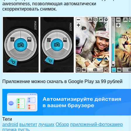
awesomness, позволяющая автоматически
скорректировать снимок.
Приложение можно скачать в Google Play за 99 рублей
Теги
android
вылетит
лучших
Обзор
приложений-фотокамер
птичка
пусть