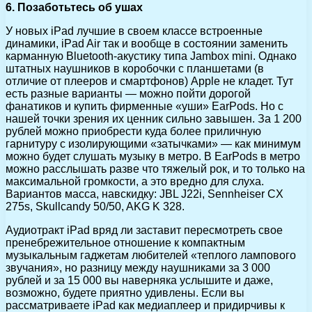
6. Позаботьтесь об ушах
У новых iPad лучшие в своем классе встроенные
динамики, iPad Air так и вообще в состоянии заменить
карманную Bluetooth-акустику типа Jambox mini. Однако
штатных наушников в коробочки с планшетами (в
отличие от плееров и смартфонов) Apple не кладет. Тут
есть разные варианты — можно пойти дорогой
фанатиков и купить фирменные «уши» EarPods. Но с
нашей точки зрения их ценник сильно завышен. За 1 200
рублей можно приобрести куда более приличную
гарнитуру с изолирующими «затычками» — как минимум
можно будет слушать музыку в метро. В EarPods в метро
можно расслышать разве что тяжелый рок, и то только на
максимальной громкости, а это вредно для слуха.
Вариантов масса, навскидку: JBL J22i, Sennheiser CX
275s, Skullcandy 50/50, AKG K 328.
Аудиотракт iPad вряд ли заставит пересмотреть свое
пренебрежительное отношение к компактным
музыкальным гаджетам любителей «теплого лампового
звучания», но разницу между наушниками за 3 000
рублей и за 15 000 вы наверняка услышите и даже,
возможно, будете приятно удивлены. Если вы
рассматриваете iPad как медиаплеер и придирчивы к