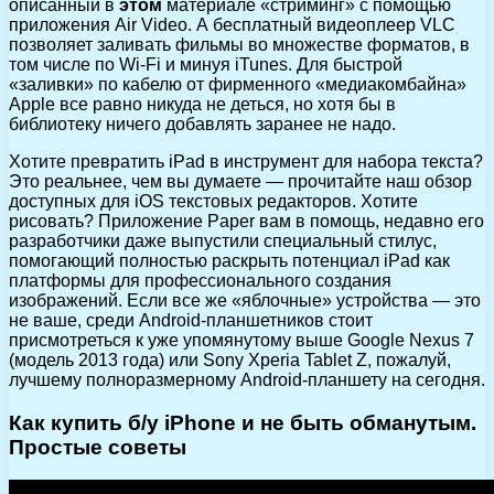
описанный в
этом
материале «стриминг» с помощью
приложения Air Video. А бесплатный видеоплеер VLC
позволяет заливать фильмы во множестве форматов, в
том числе по Wi-Fi и минуя iTunes. Для быстрой
«заливки» по кабелю от фирменного «медиакомбайна»
Apple все равно никуда не деться, но хотя бы в
библиотеку ничего добавлять заранее не надо.
Хотите превратить iPad в инструмент для набора текста?
Это реальнее, чем вы думаете — прочитайте наш обзор
доступных для iOS текстовых редакторов. Хотите
рисовать? Приложение Paper вам в помощь, недавно его
разработчики даже выпустили специальный стилус,
помогающий полностью раскрыть потенциал iPad как
платформы для профессионального создания
изображений. Если все же «яблочные» устройства — это
не ваше, среди Android-планшетников стоит
присмотреться к уже упомянутому выше Google Nexus 7
(модель 2013 года) или Sony Xperia Tablet Z, пожалуй,
лучшему полноразмерному Android-планшету на сегодня.
Как купить б/у iPhone и не быть обманутым.
Простые советы