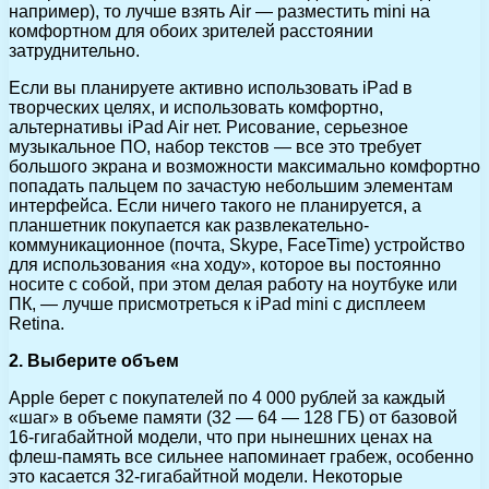
например), то лучше взять Air — разместить mini на
комфортном для обоих зрителей расстоянии
затруднительно.
Если вы планируете активно использовать iPad в
творческих целях, и использовать комфортно,
альтернативы iPad Air нет. Рисование, серьезное
музыкальное ПО, набор текстов — все это требует
большого экрана и возможности максимально комфортно
попадать пальцем по зачастую небольшим элементам
интерфейса. Если ничего такого не планируется, а
планшетник покупается как развлекательно-
коммуникационное (почта, Skype, FaceTime) устройство
для использования «на ходу», которое вы постоянно
носите с собой, при этом делая работу на ноутбуке или
ПК, — лучше присмотреться к iPad mini c дисплеем
Retina.
2. Выберите объем
Apple берет с покупателей по 4 000 рублей за каждый
«шаг» в объеме памяти (32 — 64 — 128 ГБ) от базовой
16-гигабайтной модели, что при нынешних ценах на
флеш-память все сильнее напоминает грабеж, особенно
это касается 32-гигабайтной модели. Некоторые