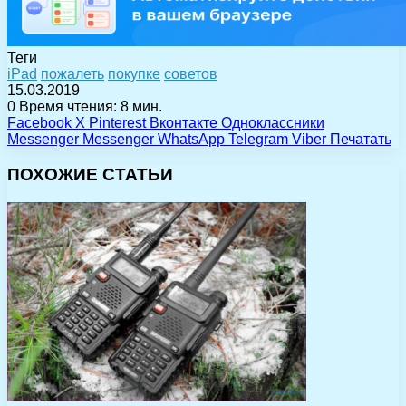
Теги
iPad
пожалеть
покупке
советов
15.03.2019
0
Время чтения: 8 мин.
Facebook
X
Pinterest
Вконтакте
Одноклассники
Messenger
Messenger
WhatsApp
Telegram
Viber
Печатать
ПОХОЖИЕ СТАТЬИ