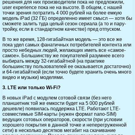
решения для них производители пока не предложили,
user experience пока не на высоте. В общем, с нашей
точки зрения потратить 4 000 рублей на более емкую
модель iPad (32 ГБ) определенно имеет смысл — хотя бы
сможете залить туда целый сезон сериала (а то и пару-
тройку, если в стандартном качестве) пред отпуском.
В то же время, 128-гигабайтная модель — это все же
пока удел самых фанатичных потребителей контента или
просто небедных людей, желающих иметь все «самое-
самое». Большинству же покупателей разумнее всего
выбирать между 32-гигабайтной (на практике
большинству пользователей ее оказывается достаточно)
и 64-гигабайтной (если точно будете хранить очень много
видео и музыки) моделями.
3. LTE или только Wi-Fi?
В новых iPad с модулем сотовой связи (без него
планшетник той же емкости будет на 5 000 рублей
дешевле) появилась поддержка LTE. Работают LTE-
совместимые SIM-карты (нужен формат nano-SIM)
ведущих сотовых операторов, скорости (при условии
хорошего покрытия в данной точке и неперегруженной
сети) в несколько десятков мегабит на скачивание