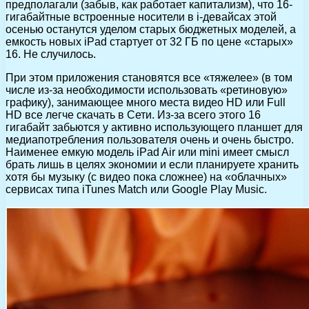
предполагали (забыв, как работает капитализм), что 16-
гигабайтные встроенные носители в i-девайсах этой
осенью останутся уделом старых бюджетных моделей, а
емкость новых iPad стартует от 32 ГБ по цене «старых»
16. Не случилось.
При этом приложения становятся все «тяжелее» (в том
числе из-за необходимости использовать «ретиновую»
графику), занимающее много места видео HD или Full
HD все легче скачать в Сети. Из-за всего этого 16
гигабайт забьются у активно использующего планшет для
медиапотребления пользователя очень и очень быстро.
Наименее емкую модель iPad Air или mini имеет смысл
брать лишь в целях экономии и если планируете хранить
хотя бы музыку (с видео пока сложнее) на «облачных»
сервисах типа iTunes Match или Google Play Music.