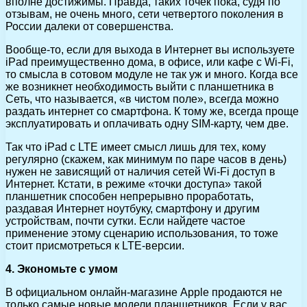
вполне достижимы. Правда, таких точек пока, судя по
отзывам, не очень много, сети четвертого поколения в
России далеки от совершенства.
Вообще-то, если для выхода в Интернет вы используете
iPad преимущественно дома, в офисе, или кафе с Wi-Fi,
то смысла в сотовом модуле не так уж и много. Когда все
же возникнет необходимость выйти с планшетника в
Сеть, что называется, «в чистом поле», всегда можно
раздать интернет со смартфона. К тому же, всегда проще
эксплуатировать и оплачивать одну SIM-карту, чем две.
Так что iPad с LTE имеет смысл лишь для тех, кому
регулярно (скажем, как минимум по паре часов в день)
нужен не зависящий от наличия сетей Wi-Fi доступ в
Интернет. Кстати, в режиме «точки доступа» такой
планшетник способен непрерывно проработать,
раздавая Интернет ноутбуку, смартфону и другим
устройствам, почти сутки. Если найдете частое
применение этому сценарию использования, то тоже
стоит присмотреться к LTE-версии.
4. Экономьте с умом
В официальном онлайн-магазине Apple продаются не
только самые новые модели планшетников. Если у вас