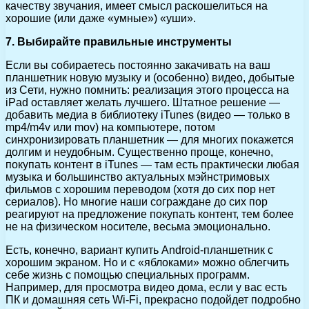
качеству звучания, имеет смысл раскошелиться на
хорошие (или даже «умные») «уши».
7. Выбирайте правильные инструменты
Если вы собираетесь постоянно закачивать на ваш
планшетник новую музыку и (особенно) видео, добытые
из Сети, нужно помнить: реализация этого процесса на
iPad оставляет желать лучшего. Штатное решение —
добавить медиа в библиотеку iTunes (видео — только в
mp4/m4v или mov) на компьютере, потом
синхронизировать планшетник — для многих покажется
долгим и неудобным. Существенно проще, конечно,
покупать контент в iTunes — там есть практически любая
музыка и большинство актуальных мэйнстримовых
фильмов с хорошим переводом (хотя до сих пор нет
сериалов). Но многие наши сограждане до сих пор
реагируют на предложение покупать контент, тем более
не на физическом носителе, весьма эмоционально.
Есть, конечно, вариант купить Android-планшетник с
хорошим экраном. Но и с «яблоками» можно облегчить
себе жизнь с помощью специальных программ.
Например, для просмотра видео дома, если у вас есть
ПК и домашняя сеть Wi-Fi, прекрасно подойдет подробно