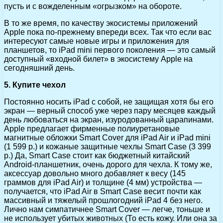
пусть и с вожделенным «огрызком» на обороте.
В то же время, по качеству экосистемы приложений
Apple пока по-прежнему впереди всех. Так что если вас
интересуют самые новые игры и приложения для
планшетов, то iPad mini первого поколения — это самый
доступный «входной билет» в экосистему Apple на
сегодняшний день.
5. Купите чехол
Постоянно носить iPad с собой, не защищая хотя бы его
экран — верный способ уже через пару месяцев каждый
день любоваться на экран, изуродованный царапинами.
Apple предлагает фирменные полиуретановые
магнитные обложки Smart Cover для iPad Air и iPad mini
(1 599 р.) и кожаные защитные чехлы Smart Case (3 399
р.) Да, Smart Case стоит как бюджетный китайский
Android-планшетник, очень дорого для чехла. К тому же,
аксессуар довольно много добавляет к весу (145
граммов для iPad Air) и толщине (4 мм) устройства —
получается, что iPad Air в Smart Case весит почти как
массивный и тяжелый прошлогодний iPad 4 без него.
Лично нам симпатичнее Smart Cover — легче, тоньше и
не использует убитых животных (То есть кожу. Или она за