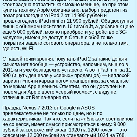
стоит задача потратить как можно меньше, но при этом
купить технику Apple официально, выбор предстоит из
позапрошлогоднего iPad 2 от 14 990 рублей и
прошлогоднего iPad mini от 11 990 рублей. Оба доступны
лишь с объемом носителя в 16 гигабайт, а добавив к цене
еще 5 000 рублей, можно приобрести устройство с 3G-
модулем, имеющее доступ в Сеть в любой точке
покрытия вашего сотового оператора, а не только там,
где есть Wi-Fi.
C нашей точки зрения, покупать iPad 2 за такие деньги
смысла нет вообще — устройство, напомним, вышло в
2011-м и уже безнадежно устарело. А вот iPad mini за 11
990 (и чуть дешевле у «серых» продавцов) — неплохой
вариант «почти карманного» планшетника за смешные
по меркам Apple деньги. Отметим, что он доступен и в
новом для Apple цвете «серый космос», с виду не
отличишь от Retina-варианта.
Правда, Nexus 7 2013 от Google и ASUS
привлекательнее не только по цене, но и по
характеристикам. Так что, если на «яблоках» свет клином
не сошелся, имеет смысл присмотреться к нему. 9 000
рублей за сверхчеткий экран 1920 на 1200 точек — это
совсем не 12 000 рублей за стандартный 1024 на 768,