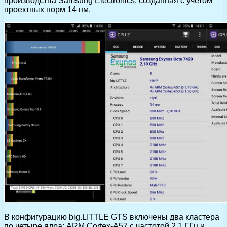
производства Samsung Electronics, созданная с учетом
проектных норм 14 нм.
В конфигурацию big.LITTLE GTS включены два кластера
по четыре ядра: ARM Cortex-A57 с частотой 2,1 ГГц и