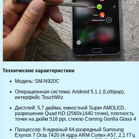
Технические характеристики
Модель: SM-N920С
Операционная система: Android 5.1.1 (Lollipop),
интерфейс TouchWiz
Дисплей: 5,7 дюйма, емкостной Super AMOLED,
разрешение Quad HD (2560х1440 точек), плотность
точек на дюйм 518 ppi, стекло Corning Gorilla Glass 4
Процессор: 8-ядерный 64-разрядный Samsung
Exynos 7 Octa 7420 (4 ядра ARM Cortex-A57, 2,1 ГГц