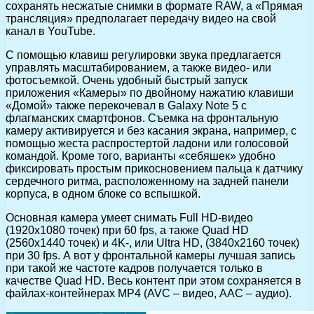
сохранять несжатые снимки в формате RAW, а «Прямая
трансляция» предполагает передачу видео на свой
канал в YouTube.
С помощью клавиш регулировки звука предлагается
управлять масштабированием, а также видео- или
фотосъемкой. Очень удобный быстрый запуск
приложения «Камеры» по двойному нажатию клавиши
«Домой» также перекочевал в Galaxy Note 5 c
флагманских смартфонов. Съемка на фронтальную
камеру активируется и без касания экрана, например, с
помощью жеста распростертой ладони или голосовой
командой. Кроме того, варианты «себяшек» удобно
фиксировать простым прикосновением пальца к датчику
сердечного ритма, расположенному на задней панели
корпуса, в одном блоке со вспышкой.
Основная камера умеет снимать Full HD-видео
(1920х1080 точек) при 60 fps, а также Quad HD
(2560х1440 точек) и 4K-, или Ultra HD, (3840х2160 точек)
при 30 fps. А вот у фронтальной камеры лучшая запись
при такой же частоте кадров получается только в
качестве Quad HD. Весь контент при этом сохраняется в
файлах-контейнерах MP4 (AVC – видео, AAC – аудио).