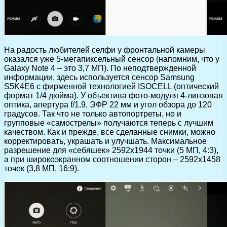
На радость любителей селфи у фронтальной камеры
оказался уже 5-мегапиксельный сенсор (напомним, что у
Galaxy Note 4 – это 3,7 МП). По неподтвержденной
информации, здесь используется сенсор Samsung
S5K4E6 с фирменной технологией ISOCELL (оптический
формат 1/4 дюйма). У объектива фото-модуля 4-линзовая
оптика, апертура f/1.9, ЭФР 22 мм и угол обзора до 120
градусов. Так что не только автопортреты, но и
групповые «самострелы» получаются теперь с лучшим
качеством. Как и прежде, все сделанные снимки, можно
корректировать, украшать и улучшать. Максимальное
разрешение для «себяшек» 2592х1944 точки (5 МП, 4:3),
а при широкоэкранном соотношении сторон – 2592х1458
точек (3,8 МП, 16:9).