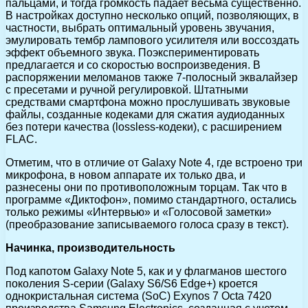
пальцами, и тогда громкость падает весьма существенно.
В настройках доступно несколько опций, позволяющих, в
частности, выбрать оптимальный уровень звучания,
эмулировать тембр лампового усилителя или воссоздать
эффект объемного звука. Поэкспериментировать
предлагается и со скоростью воспроизведения. В
распоряжении меломанов также 7-полосный эквалайзер
с пресетами и ручной регулировкой. Штатными
средствами смартфона можно прослушивать звуковые
файлы, созданные кодеками для сжатия аудиоданных
без потери качества (lossless-кодеки), с расширением
FLAC.
Отметим, что в отличие от Galaxy Note 4, где встроено три
микрофона, в новом аппарате их только два, и
разнесены они по противоположным торцам. Так что в
программе «Диктофон», помимо стандартного, остались
только режимы «Интервью» и «Голосовой заметки»
(преобразование записываемого голоса сразу в текст).
Начинка, производительность
Под капотом Galaxy Note 5, как и у флагманов шестого
поколения S-серии (Galaxy S6/S6 Edge+) кроется
однокристальная система (SoC) Exynos 7 Octa 7420