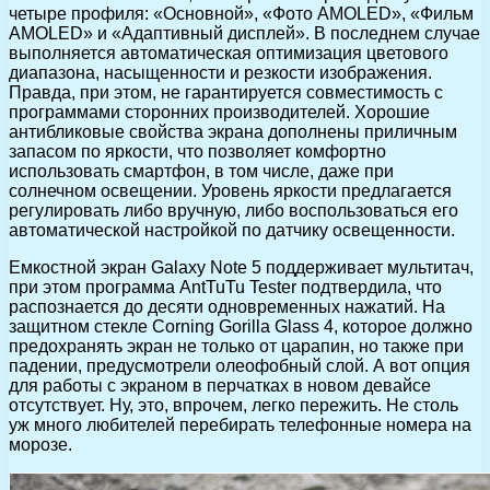
четыре профиля: «Основной», «Фото AMOLED», «Фильм
AMOLED» и «Адаптивный дисплей». В последнем случае
выполняется автоматическая оптимизация цветового
диапазона, насыщенности и резкости изображения.
Правда, при этом, не гарантируется совместимость с
программами сторонних производителей. Хорошие
антибликовые свойства экрана дополнены приличным
запасом по яркости, что позволяет комфортно
использовать смартфон, в том числе, даже при
солнечном освещении. Уровень яркости предлагается
регулировать либо вручную, либо воспользоваться его
автоматической настройкой по датчику освещенности.
Емкостной экран Galaxy Note 5 поддерживает мультитач,
при этом программа AntTuTu Tester подтвердила, что
распознается до десяти одновременных нажатий. На
защитном стекле Corning Gorilla Glass 4, которое должно
предохранять экран не только от царапин, но также при
падении, предусмотрели олеофобный слой. А вот опция
для работы с экраном в перчатках в новом девайсе
отсутствует. Ну, это, впрочем, легко пережить. Не столь
уж много любителей перебирать телефонные номера на
морозе.