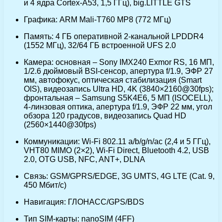
и 4 ядра Cortex-A53, 1,5 ГГц), big.LITTLE GTS
Графика: ARM Mali-T760 MP8 (772 МГц)
Память: 4 ГБ оперативной 2-канальной LPDDR4
(1552 МГц), 32/64 ГБ встроенной UFS 2.0
Камера: основная – Sony IMX240 Exmor RS, 16 МП,
1/2.6 дюймовый BSI-сенсор, апертура f/1.9, ЭФР 27
мм, автофокус, оптическая стабилизация (Smart
OIS), видеозапись Ultra HD, 4K (3840×2160@30fps);
фронтальная – Samsung S5K4E6, 5 МП (ISOCELL),
4-линзовая оптика, апертура f/1.9, ЭФР 22 мм, угол
обзора 120 градусов, видеозапись Quad HD
(2560×1440@30fps)
Коммуникации: Wi-Fi 802.11 a/b/g/n/ac (2,4 и 5 ГГц),
VHT80 MIMO (2×2), Wi-Fi Direct, Bluetooth 4.2, USB
2.0, OTG USB, NFC, ANT+, DLNA
Связь: GSM/GPRS/EDGE, 3G UMTS, 4G LTE (Cat. 9,
450 Мбит/с)
Навигация: ГЛОНАСС/GPS/BDS
Тип SIM-карты: nanoSIM (4FF)