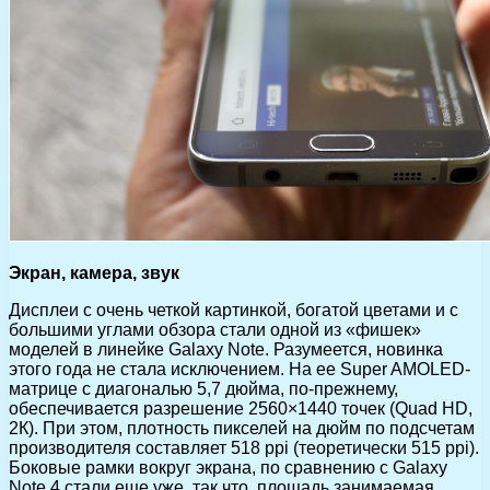
Экран, камера, звук
Дисплеи с очень четкой картинкой, богатой цветами и с
большими углами обзора стали одной из «фишек»
моделей в линейке Galaxy Note. Разумеется, новинка
этого года не стала исключением. На ее Super AMOLED-
матрице с диагональю 5,7 дюйма, по-прежнему,
обеспечивается разрешение 2560×1440 точек (Quad HD,
2К). При этом, плотность пикселей на дюйм по подсчетам
производителя составляет 518 ppi (теоретически 515 ppi).
Боковые рамки вокруг экрана, по сравнению с Galaxy
Note 4 стали еще уже, так что, площадь занимаемая