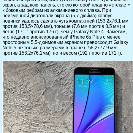
экран, а заднюю панель, cтекло которой плавно «стекает»
к боковым ребрам из алюминиевого сплава. При
неизменной диагонали экрана (5,7 дюйма) корпус
новинки удалось сделать чуть компактней (153,2х76,1 мм
против 153,5×78,6 мм), тоньше (7,6 мм против 8,5 мм) и
легче (171 г против 176 г), чем у Galaxy Note 4. Заметим,
что недавно анонсированный iPhone 6s Plus с менее
просторным 5,5-дюймовым экраном превосходит Galaxy
Note 5 не только размерами в плане (158,2х77,9 мм
против 153,2х76,1мм), но и весом (192 г против 171 г).