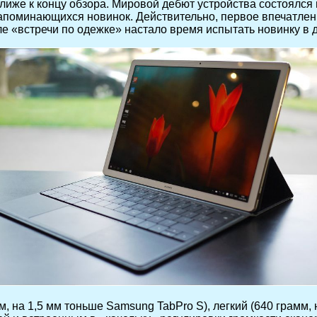
ближе к концу обзора. Мировой дебют устройства состоялся
 запоминающихся новинок. Действительно, первое впечатлен
сле «встречи по одежке» настало время испытать новинку в д
, на 1,5 мм тоньше Samsung TabPro S), легкий (640 грамм, н