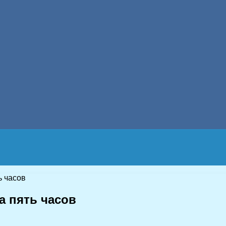
ь часов
а пять часов