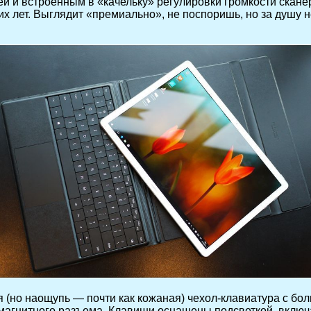
 и встроенным в «качельку» регулировки громкости скане
х лет. Выглядит «премиально», не поспоришь, но за душу не
(но наощупь — почти как кожаная) чехол-клавиатура с бол
агнитного разъема. Клавиши оснащены подсветкой, включ