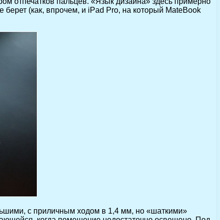
ром отпечатков пальцев. «Язык дизайна» здесь примерно
 берет (как, впрочем, и iPad Pro, на который MateBook
ьшими, с приличным ходом в 1,4 мм, но «шаткими»
ающейся, когда помещение недостаточно освещено. Под