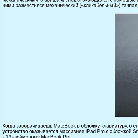
ними разместился механический («кликабельный») тачпад.
Когда заворачиваешь MateBook в обложку-клавиатуру, о е
устройство оказывается массивнее iPad Pro с обложкой S
к 13-дюймовому MacBook Pro.