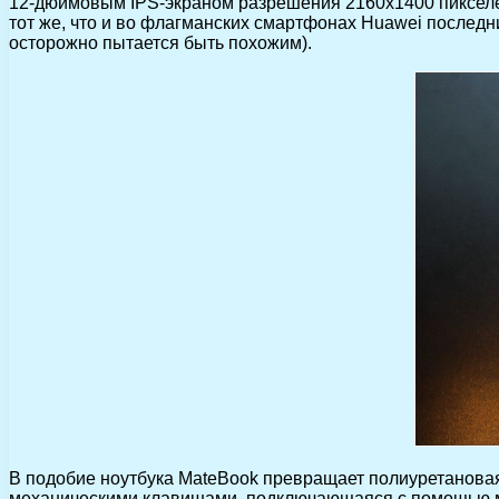
12-дюймовым IPS-экраном разрешения 2160х1400 пикселей
тот же, что и во флагманских смартфонах Huawei последни
осторожно пытается быть похожим).
В подобие ноутбука MateBook превращает полиуретановая 
механическими клавишами, подключающаяся с помощью м