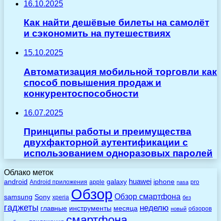
16.10.2025
Как найти дешёвые билеты на самолёт
и сэкономить на путешествиях
15.10.2025
Автоматизация мобильной торговли как
способ повышения продаж и
конкурентоспособности
16.07.2025
Принципы работы и преимущества
двухфакторной аутентификации с
использованием одноразовых паролей
Облако меток
huawei
android
galaxy
iphone
Android приложения
apple
pro
nasa
Обзор
Обзор смартфона
Sony
samsung
xperia
без
гаджеты
неделю
главные
инструменты
месяца
обзоров
новый
смартфона