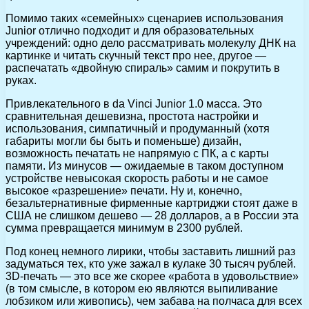
Помимо таких «семейных» сценариев использования
Junior отлично подходит и для образовательных
учреждений: одно дело рассматривать молекулу ДНК на
картинке и читать скучный текст про нее, другое —
распечатать «двойную спираль» самим и покрутить в
руках.
Привлекательного в da Vinci Junior 1.0 масса. Это
сравнительная дешевизна, простота настройки и
использования, симпатичный и продуманный (хотя
габариты могли бы быть и поменьше) дизайн,
возможность печатать не напрямую с ПК, а с карты
памяти. Из минусов — ожидаемые в таком доступном
устройстве невысокая скорость работы и не самое
высокое «разрешение» печати. Ну и, конечно,
безальтернативные фирменные картриджи стоят даже в
США не слишком дешево — 28 долларов, а в России эта
сумма превращается минимум в 2300 рублей.
Под конец немного лирики, чтобы заставить лишний раз
задуматься тех, кто уже зажал в кулаке 30 тысяч рублей.
3D-печать — это все же скорее «работа в удовольствие»
(в том смысле, в котором ею являются выпиливание
лобзиком или живопись), чем забава на полчаса для всех