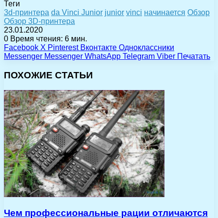
Теги
3d-принтера
da Vinci Junior
junior
vinci
начинается
Обзор
Обзор 3D-принтера
23.01.2020
0
Время чтения: 6 мин.
Facebook
X
Pinterest
Вконтакте
Одноклассники
Messenger
Messenger
WhatsApp
Telegram
Viber
Печатать
ПОХОЖИЕ СТАТЬИ
Чем профессиональные рации отличаются