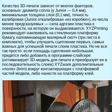
Качество 3D-печати зависит от многих факторов,
основные: диаметр сопла (у Junior — 0,4 мм),
минимальная толщина слоя (0,1 мм), точность
калибровки (Junior откалиброван «из коробки»), из числа
менее предсказуемых — сила адгезии пластика к
поверхности, на которую он выдавливается. XYZPrinting
рекомендует наклеивать на стеклянную платформу
бумагу, напоминающую малярный скотч (три листа в
комплекте), чтобы улучшить сцепление первых, самых
важных для успешной печати слоев пластика. Но не все
так просто: если площадь сцепления небольшая,
придется либо добавить в программе-слайсере
(оптимизирует 3D-модель для печати и преобразует ее в
последовательность слоев) XYZware дополнительные
«поля» (brim) вокруг контактирующих с платформой
частей модели, либо нанести на платформу клей.