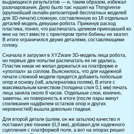
выдающихся результатов — и, таким образом, избежал
разочарования. Дело было так: нашел на Thingiverse
(крупнейший онлайн-репозиторий бесплатных моделей
для 3D-печати) сложную, составленную из 18 отдельных
деталей модель девушки-робота. Прикинув расход
пластика, понял, что распечатать целиком приехавшей ко
мне на тест вместе с принтером трети бобины не хватит.
В итоге ограничился двумя деталями, составляющими
голову.
Сначала я загрузил в XYZware 3D-модель лица робота,
но первые две попытки распечатать ее не удались.
Пластик никак не желал держаться на платформе и
«уползал» за соплом. Выяснилось, что для надежной
печати сложной модели придется добавить побольше
опор и основу (raft, альтернатива полям). В итоге с
максимальным качеством (толщина слоя 0,1 мм) печать
лица заняла около 8 часов. Отдельные слои, конечно,
заметны, но поверхность в итоге (после пары минут
спиливания надфилем остатков опор и других
неровностей) вышла довольно гладкая.
Для второй детали (шлем, он же затылок) качество я
поставил уже пониже (0,3 мм), добавил для надежного
сцепления с платформой поля, а вот на опорах решил