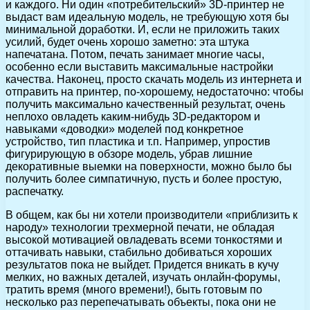
и каждого. Ни один «потребительский» 3D-принтер не
выдаст вам идеальную модель, не требующую хотя бы
минимальной доработки. И, если не приложить таких
усилий, будет очень хорошо заметно: эта штука
напечатана. Потом, печать занимает многие часы,
особенно если выставить максимальные настройки
качества. Наконец, просто скачать модель из интернета и
отправить на принтер, по-хорошему, недостаточно: чтобы
получить максимально качественный результат, очень
неплохо овладеть каким-нибудь 3D-редактором и
навыками «доводки» моделей под конкретное
устройство, тип пластика и т.п. Например, упростив
фигурирующую в обзоре модель, убрав лишние
декоративные выемки на поверхности, можно было бы
получить более симпатичную, пусть и более простую,
распечатку.
В общем, как бы ни хотели производители «приблизить к
народу» технологии трехмерной печати, не обладая
высокой мотивацией овладевать всеми тонкостями и
оттачивать навыки, стабильно добиваться хороших
результатов пока не выйдет. Придется вникать в кучу
мелких, но важных деталей, изучать онлайн-форумы,
тратить время (много времени!), быть готовым по
несколько раз перепечатывать объекты, пока они не