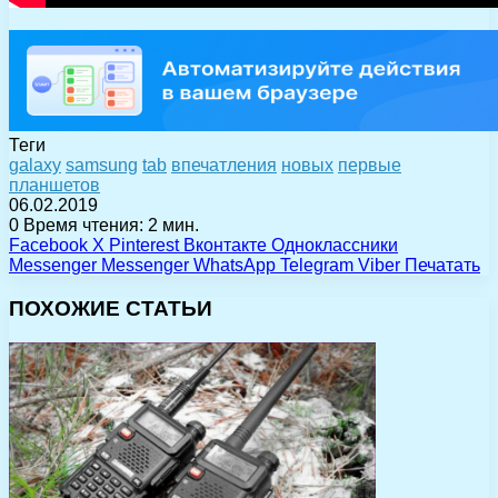
Теги
galaxy
samsung
tab
впечатления
новых
первые
планшетов
06.02.2019
0
Время чтения: 2 мин.
Facebook
X
Pinterest
Вконтакте
Одноклассники
Messenger
Messenger
WhatsApp
Telegram
Viber
Печатать
ПОХОЖИЕ СТАТЬИ