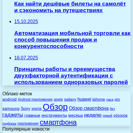
Как найти дешёвые билеты на самолёт
и сэкономить на путешествиях
15.10.2025
Автоматизация мобильной торговли как
способ повышения продаж и
конкурентоспособности
16.07.2025
Принципы работы и преимущества
двухфакторной аутентификации с
использованием одноразовых паролей
Облако меток
huawei
android
galaxy
iphone
Android приложения
apple
pro
nasa
Обзор
Обзор смартфона
Sony
samsung
xperia
без
гаджеты
неделю
главные
инструменты
месяца
обзоров
новый
смартфона
приложения
подборка
Популярные новости