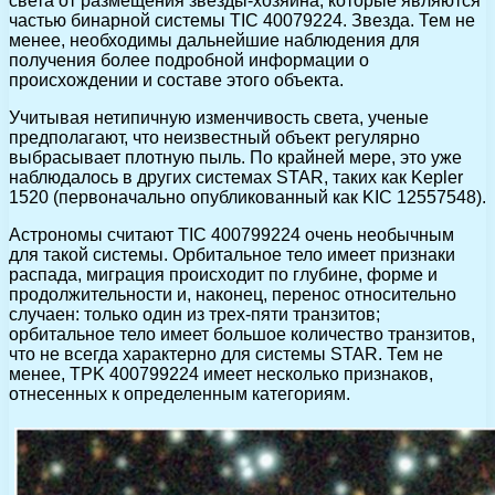
света от размещения звезды-хозяина, которые являются
частью бинарной системы TIC 40079224. Звезда. Тем не
менее, необходимы дальнейшие наблюдения для
получения более подробной информации о
происхождении и составе этого объекта.
Учитывая нетипичную изменчивость света, ученые
предполагают, что неизвестный объект регулярно
выбрасывает плотную пыль. По крайней мере, это уже
наблюдалось в других системах STAR, таких как Kepler
1520 (первоначально опубликованный как KIC 12557548).
Астрономы считают TIC 400799224 очень необычным
для такой системы. Орбитальное тело имеет признаки
распада, миграция происходит по глубине, форме и
продолжительности и, наконец, перенос относительно
случаен: только один из трех-пяти транзитов;
орбитальное тело имеет большое количество транзитов,
что не всегда характерно для системы STAR. Тем не
менее, TPK 400799224 имеет несколько признаков,
отнесенных к определенным категориям.