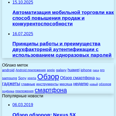
15.10.2025
Автоматизация мобильной торговли как
способ повышения продаж и
конкурентоспособности
16.07.2025
Принципы работы и преимущества
двухфакторной аутентификации с
использованием одноразовых паролей
Облако меток
huawei
android
galaxy
iphone
Android приложения
apple
pro
nasa
Обзор
Обзор смартфона
Sony
samsung
xperia
без
гаджеты
неделю
главные
инструменты
месяца
обзоров
новый
смартфона
приложения
подборка
Популярные новости
06.03.2019
Обзор обзоров: Nexus 5X