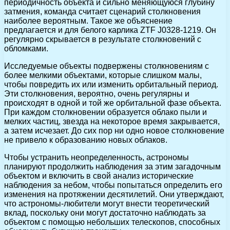
периодичность объекта и сильно меняющуюся глубину
затмения, команда считает сценарий столкновения
наиболее вероятным. Такое же объяснение
предлагается и для белого карлика ZTF J0328-1219. Он
регулярно скрывается в результате столкновений с
обломками.
Исследуемые объекты подвержены столкновениям с
более мелкими объектами, которые слишком малы,
чтобы повредить их или изменить орбитальный период.
Эти столкновения, вероятно, очень регулярны и
происходят в одной и той же орбитальной фазе объекта.
При каждом столкновении образуется облако пыли и
мелких частиц, звезда на некоторое время закрывается,
а затем исчезает. До сих пор ни одно новое столкновение
не привело к образованию новых облаков.
Чтобы устранить неопределенность, астрономы
планируют продолжить наблюдения за этим загадочным
объектом и включить в свой анализ исторические
наблюдения за небом, чтобы попытаться определить его
изменения на протяжении десятилетий. Они утверждают,
что астрономы-любители могут внести теоретический
вклад, поскольку они могут достаточно наблюдать за
объектом с помощью небольших телескопов, способных