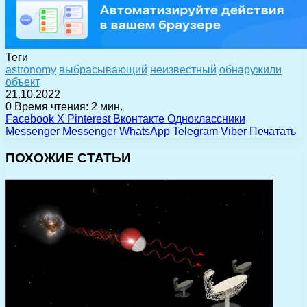
Теги
astronomy
выбрасывающий
неизвестный
обнаружили
объект
21.10.2022
0
Время чтения: 2 мин.
Facebook
X
Pinterest
Вконтакте
Одноклассники
Messenger
Messenger
WhatsApp
Telegram
Viber
Печатать
ПОХОЖИЕ СТАТЬИ