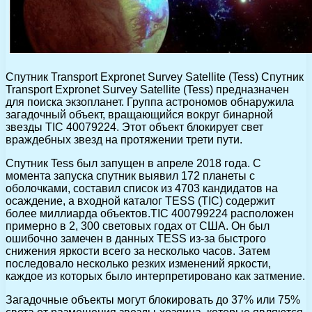
Спутник Transport Expronet Survey Satellite (Tess) Спутник
Transport Expronet Survey Satellite (Tess) предназначен
для поиска экзопланет. Группа астрономов обнаружила
загадочный объект, вращающийся вокруг бинарной
звезды TIC 40079224. Этот объект блокирует свет
враждебных звезд на протяжении трети пути.
Спутник Tess был запущен в апреле 2018 года. С
момента запуска спутник выявил 172 планеты с
оболочками, составил список из 4703 кандидатов на
осаждение, а входной каталог TESS (TIC) содержит
более миллиарда объектов.TIC 400799224 расположен
примерно в 2, 300 световых годах от США. Он был
ошибочно замечен в данных TESS из-за быстрого
снижения яркости всего за несколько часов. Затем
последовало несколько резких изменений яркости,
каждое из которых было интерпретировано как затмение.
Загадочные объекты могут блокировать до 37% или 75%